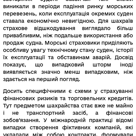
виникали в періоди падіння ринку морських
перевезень, коли експлуатація окремих суден
ставала економічно невигідною. Для шахраїв
страхове відшкодування виглядало більш
привабливим, ніж подальше використання або
продаж судна. Морські страховики приділяють
особливу увагу технічному стану суден, історії
їх експлуатації та обставинам аварій. Досвід
показує, що випадковий шторм іноді
виявляється значно менш випадковим, ніж
здається на перший погляд.
Досить специфічними є схеми у страхуванні
фінансових ризиків та торговельних кредитів.
Тут предметом шахрайства стає вже не майно
і не транспортний засіб, а фінансові
зобов’язання. У міжнародній практиці відомі
випадки створення фіктивних компаній, які
укладали між собою контракти, формували