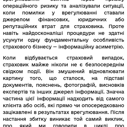
операційного ризику та аналізували ситуації,
коли помилки у врегулюванні ставали
джерелом фінансових, юридичних або
репутаційних втрат для страховика. Проте
навіть найдосконаліші процедури не здатні
усунути одну фундаментальну особливість
страхового бізнесу — інформаційну асиметрію.
Коли відбувається страховий випадок,
страховик майже ніколи не є безпосереднім
свідком події. Він змушений відновлювати
картину того, що сталося, на підставі
документів, пояснень, фотографій, висновків
експертів та інших джерел інформації. Значна
частина цієї інформації надходить від самого
клієнта або осіб, які прямо чи опосередковано
зацікавлені в результатах врегулювання. Після
настання збитку виникає той самий виклик,
про який ми говорили в циклі про