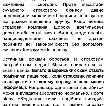
важливим і сьогодні. Проте масштаби
сучасного страхового бізнесу давно
перевищили можливості людини аналізувати
всі ризики виключно вручну. Якщо велика
страхова компанія щороку врегульовує
десятки або сотні тисяч збитків, жоден навіть
найдосвідченіший фахівець не здатен
побачити всі закономірності без допомоги
сучасних інструментів аналізу.
Останніми роками боротьба зі страховим
шахрайством дедалі більше спирається на
аналіз даних.
Багато шахрайських схем стають
помітними лише тоді, коли страховик починає
аналізувати не окрему справу, а весь масив
інформації.
Наприклад, одна заява про збиток
може виглядати абсолютно нормально. Проте
після об’єднання тисяч подібних випадків
раптом виявляється, що в різних справах