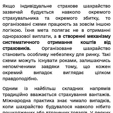
Якщо індивідуальне страхове шахрайство
зазвичай будується навколо окремого
страхувальника та окремого збитку, то
організовані схеми працюють за зовсім іншою
логікою. Їхня мета полягає не в отриманні
одноразової виплати, а
в створенні механізму
систематичного отримання коштів від
страховиків.
Організоване шахрайство
становить особливу небезпеку для ринку. Такі
схеми можуть існувати роками, залишаючись
непоміченими завдяки тому, що кожен
окремий випадок виглядає цілком
правдоподібно.
Одним із найбільш складних напрямів
традиційно вважається страхування вантажів.
Міжнародна практика знає чимало випадків,
коли шахрайство будувалося навколо нібито
пошкоджених або втрачених товарів. У деяких