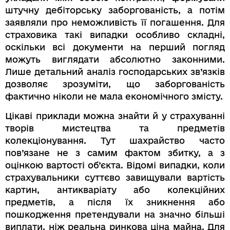
штучну дебіторську заборгованість, а потім
заявляли про неможливість її погашення. Для
страховика такі випадки особливо складні,
оскільки всі документи на перший погляд
можуть виглядати абсолютно законними.
Лише детальний аналіз господарських зв’язків
дозволяє зрозуміти, що заборгованість
фактично ніколи не мала економічного змісту.
Цікаві приклади можна знайти й у страхуванні
творів мистецтва та предметів
колекціонування. Тут шахрайство часто
пов’язане не з самим фактом збитку, а з
оцінкою вартості об’єкта. Відомі випадки, коли
страхувальники суттєво завищували вартість
картин, антикваріату або колекційних
предметів, а після їх зникнення або
пошкодження претендували на значно більші
виплати, ніж реальна ринкова ціна майна. Для