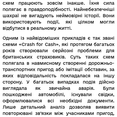
схем працюють зовсім інакше. Їхня сила
полягає в правдоподібності. Найнебезпечніші
шахраї не вигадують неймовірні історії. Вони
використовують події, які цілком могли
відбутися в реальному житті.
Одним із найвідоміших прикладів є так звані
схеми «Crash for Cash», які протягом багатьох
років створювали серйозні проблеми для
британських страховиків. Суть таких схем
полягала в навмисному створенні дорожньо-
транспортних пригод або імітації обставин, за
яких відповідальність покладалася на іншу
сторону. У багатьох випадках подія дійсно
виглядала як звичайна аварія. Були
пошкоджені автомобілі, існували свідки,
оформлювалися всі необхідні документи.
Лише детальний аналіз дозволяв виявити
повторювані зв’язки між учасниками пригод,