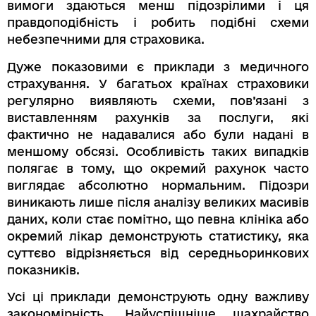
вимоги здаються менш підозрілими і ця
правдоподібність і робить подібні схеми
небезпечними для страховика.
Дуже показовими є приклади з медичного
страхування. У багатьох країнах страховики
регулярно виявляють схеми, пов’язані з
виставленням рахунків за послуги, які
фактично не надавалися або були надані в
меншому обсязі. Особливість таких випадків
полягає в тому, що окремий рахунок часто
виглядає абсолютно нормальним. Підозри
виникають лише після аналізу великих масивів
даних, коли стає помітно, що певна клініка або
окремий лікар демонструють статистику, яка
суттєво відрізняється від середньоринкових
показників.
Усі ці приклади демонструють одну важливу
закономірність. Найуспішніше шахрайство