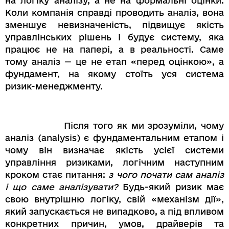
на логіку аналізу, а не на формальні оцінки.
Коли компанія справді проводить аналіз, вона
зменшує невизначеність, підвищує якість
управлінських рішень і будує систему, яка
працює не на папері, а в реальності. Саме
тому аналіз — це не етап «перед оцінкою», а
фундамент, на якому стоїть уся система
ризик-менеджменту.
Після того як ми зрозуміли, чому
аналіз (analysis) є фундаментальним етапом і
чому він визначає якість усієї системи
управління ризиками, логічним наступним
кроком стає питання:
з чого почати сам аналіз
і що саме аналізувати?
Будь-який ризик має
свою внутрішню логіку, свій «механізм дії»,
який запускається не випадково, а під впливом
конкретних причин, умов, драйверів та