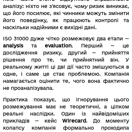
аналізу: ніхто не зʼясовує,
чому
ризик виникає,
що його посилює, які чинники можуть змінити
його поведінку, як працюють контролі та
наскільки надійними є вихідні дані.
ISO 31000 дуже чітко розмежовує два етапи —
analysis
та
evaluation
. Перший — це
дослідження ризику, другий — прийняття
рішення про те, чи прийнятний він. У
реальному житті ці дві дії часто змішуються в
одне, і саме це стає проблемою. Компанія
намагається оцінити те, чого вона фактично
не проаналізувала.
Практика показує, що ігнорування цього
розмежування має не теоретичні, а цілком
реальні наслідки. Один із найвідоміших
прикладів — кейс
Wirecard
. До моменту
колапсу компанія формально проходила