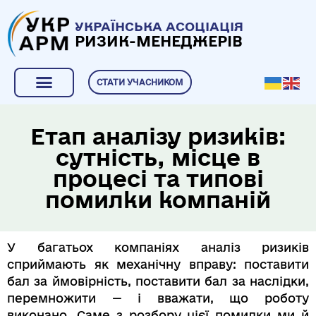
УКРАЇНСЬКА АСОЦІАЦІЯ
РИЗИК-МЕНЕДЖЕРІВ
СТАТИ УЧАСНИКОМ
«АБЕТКА» РИЗИК-МЕНЕДЖМЕНТУ
Етап аналізу ризиків:
сутність, місце в
процесі та типові
помилки компаній
У багатьох компаніях аналіз ризиків
сприймають як механічну вправу: поставити
бал за ймовірність, поставити бал за наслідки,
перемножити — і вважати, що роботу
виконано. Саме з розбору цієї помилки ми й