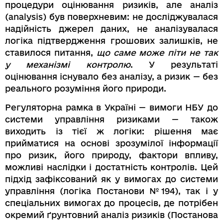
процедури оцінювання ризиків, але аналіз
(analysis) був поверхневим: не досліджувалася
надійність джерел даних, не аналізувалася
логіка підтвердження грошових залишків, не
ставилося питання,
що саме може піти не так
у механізмі контролю
. У результаті
оцінювання існувало без аналізу, а ризик — без
реального розуміння його природи.
Регуляторна рамка в Україні — вимоги НБУ до
системи управління ризиками — також
виходить із тієї ж логіки: рішення має
прийматися на основі зрозумілої інформації
про ризик, його природу, фактори впливу,
можливі наслідки і достатність контролів. Цей
підхід зафіксований як у вимогах до системи
управління (логіка Постанови №194), так і у
спеціальних вимогах до процесів, де потрібен
окремий ґрунтовний аналіз ризиків (Постанова