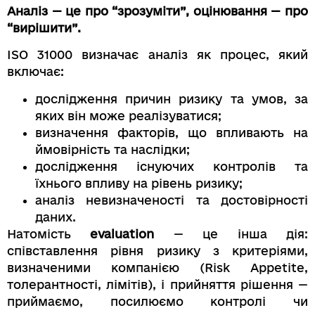
Аналіз — це про “зрозуміти”, оцінювання — про
“вирішити”.
ISO 31000 визначає аналіз як процес, який
включає:
дослідження причин ризику та умов, за
яких він може реалізуватися;
визначення факторів, що впливають на
ймовірність та наслідки;
дослідження існуючих контролів та
їхнього впливу на рівень ризику;
аналіз невизначеності та достовірності
даних.
Натомість
evaluation
— це інша дія:
співставлення рівня ризику з критеріями,
визначеними компанією (Risk Appetite,
толерантності, лімітів), і прийняття рішення —
приймаємо, посилюємо контролі чи