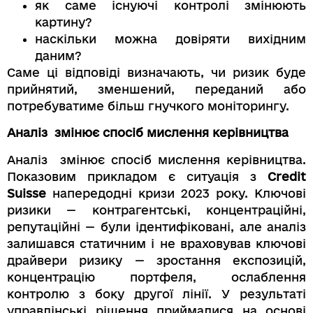
як саме існуючі контролі змінюють
картину?
наскільки можна довіряти вихідним
даним?
Саме ці відповіді визначають, чи ризик буде
прийнятий, зменшений, переданий або
потребуватиме більш гнучкого моніторингу.
Аналіз змінює спосіб мислення керівництва
Аналіз змінює спосіб мислення керівництва.
Показовим прикладом є ситуація з
Credit
Suisse
напередодні кризи 2023 року. Ключові
ризики — контрагентські, концентраційні,
репутаційні — були ідентифіковані, але аналіз
залишався статичним і не враховував ключові
драйвери ризику — зростання експозицій,
концентрацію портфеля, ослаблення
контролю з боку другої лінії. У результаті
управлінські рішення приймалися на основі