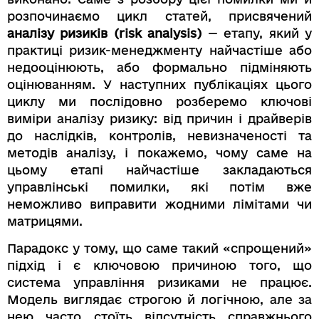
розпочинаємо цикл статей, присвячений
аналізу ризиків (risk analysis)
— етапу, який у
практиці ризик-менеджменту найчастіше або
недооцінюють, або формально підміняють
оцінюванням. У наступних публікаціях цього
циклу ми послідовно розберемо ключові
виміри аналізу ризику: від причин і драйверів
до наслідків, контролів, невизначеності та
методів аналізу, і покажемо, чому саме на
цьому етапі найчастіше закладаються
управлінські помилки, які потім вже
неможливо виправити жодними лімітами чи
матрицями.
Парадокс у тому, що саме такий «спрощений»
підхід і є ключовою причиною того, що
система управління ризиками не працює.
Модель виглядає строгою й логічною, але за
нею часто стоїть відсутність справжнього