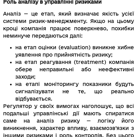
Роль аналізу в управлінні ризиками
Аналіз — це етап, який визначає якість усієї
системи ризик-менеджменту. Якщо на цьому
кроці компанія працює поверхнево, похибки
неминуче передаються далі:
на етап оцінки (evaluation) виникне хибне
уявлення про прийнятність ризику;
на етап реагування (treatment) компанія
обере неправильні або неефективні
заходи;
на етапі моніторингу показники будуть
сигналізувати не те, що реально
відбувається.
Регулятор у своїх вимогах наголошує, що всі
подальші управлінські дії мають спиратися
саме на аналіз ризику — логіку його
виникнення, характер впливу, взаємозв’язки з
іншими ризиками і роль контролів. Без цього