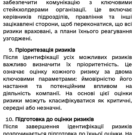
забезпечити комунікацію з ключовими
стейкхолдерами організації. Це включає
керівників підрозділів, правління та інші
зацікавлені сторони, щоб переконатися, що всі
ризики враховані, а плани їхнього реагування
узгоджені.
Пріоритезація ризиків
Після ідентифікації усіх можливих ризиків
важливо визначити їх пріоритетність. Це
означає оцінку кожного ризику за двома
ключовими параметрами: ймовірністю його
настання та потенційним впливом на
діяльність компанії. На основі цієї оцінки
ризики можуть класифікуватися як критичні,
середні або незначні.
Підготовка до оцінки ризиків
Після завершення ідентифікації ризиків
розпочинається підготовка до їхньої оцінки. На