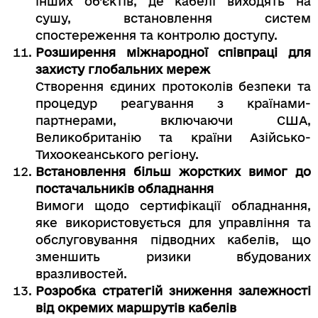
інших об’єктів, де кабелі виходять на
сушу, встановлення систем
спостереження та контролю доступу.
Розширення міжнародної співпраці для
захисту глобальних мереж
Створення єдиних протоколів безпеки та
процедур реагування з країнами-
партнерами, включаючи США,
Великобританію та країни Азійсько-
Тихоокеанського регіону.
Встановлення більш жорстких вимог до
постачальників обладнання
Вимоги щодо сертифікації обладнання,
яке використовується для управління та
обслуговування підводних кабелів, що
зменшить ризики вбудованих
вразливостей.
Розробка стратегій зниження залежності
від окремих маршрутів кабелів