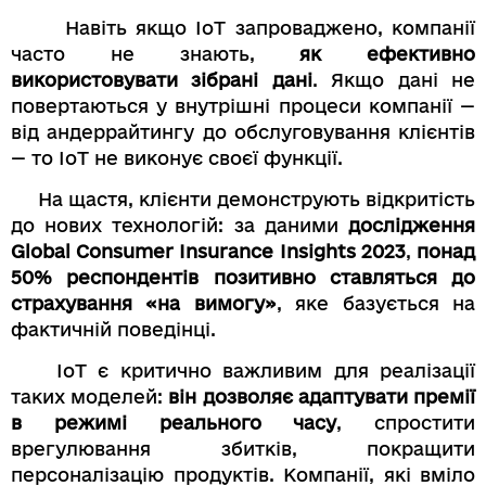
Навіть якщо IoT запроваджено, компанії
часто не знають,
як ефективно
використовувати зібрані дані
. Якщо дані не
повертаються у внутрішні процеси компанії —
від андеррайтингу до обслуговування клієнтів
— то IoT не виконує своєї функції.
На щастя, клієнти демонструють відкритість
до нових технологій: за даними
дослідження
Global Consumer Insurance Insights 2023
,
понад
50% респондентів позитивно ставляться до
страхування «на вимогу»
, яке базується на
фактичній поведінці.
IoT є критично важливим для реалізації
таких моделей:
він дозволяє адаптувати премії
в режимі реального часу
, спростити
врегулювання збитків, покращити
персоналізацію продуктів. Компанії, які вміло