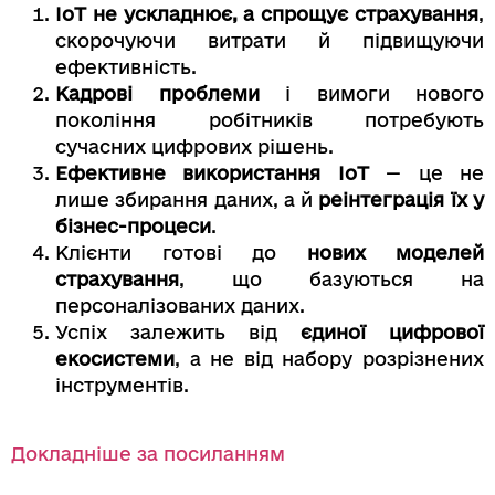
IoT не ускладнює, а спрощує страхування
,
скорочуючи витрати й підвищуючи
ефективність.
Кадрові проблеми
і вимоги нового
покоління робітників потребують
сучасних цифрових рішень.
Ефективне використання IoT
— це не
лише збирання даних, а й
реінтеграція їх у
бізнес-процеси
.
Клієнти готові до
нових моделей
страхування
, що базуються на
персоналізованих даних.
Успіх залежить від
єдиної цифрової
екосистеми
, а не від набору розрізнених
інструментів.
Докладніше за посиланням