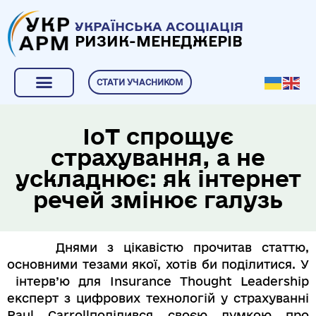
УКРАЇНСЬКА АСОЦІАЦІЯ
РИЗИК-МЕНЕДЖЕРІВ
СТАТИ УЧАСНИКОМ
IoT спрощує
страхування, а не
ускладнює: як інтернет
речей змінює галузь
Днями з цікавістю прочитав статтю,
основними тезами якої, хотів би поділитися. У
інтерв’ю для Insurance Thought Leadership
експерт з цифрових технологій у страхуванні
Paul Carrollподілився своєю думкою про