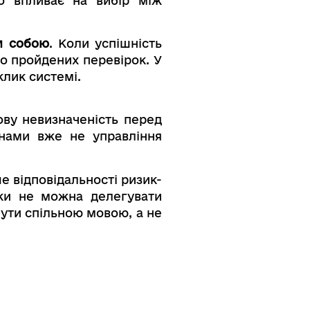
о впливає на вибір між
м собою
. Коли успішність
бо пройдених перевірок. У
клик системі.
ву невизначеність перед
 нами вже не управління
ше відповідальності ризик-
ики не можна делегувати
бути спільною мовою, а не