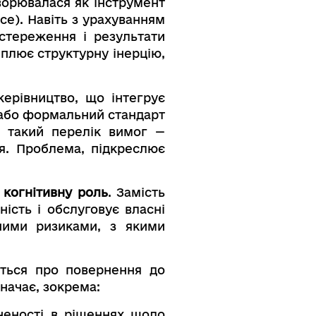
творювалася як інструмент
ce). Навіть з урахуванням
остереження і результати
іплює структурну інерцію,
керівництво, що інтегрує
т або формальний стандарт
на такий перелік вимог —
я. Проблема, підкреслює
ю
когнітивну роль
. Замість
ість і обслуговує власні
ними ризиками, з якими
еться про повернення до
начає, зокрема:
ченості в рішеннях щодо