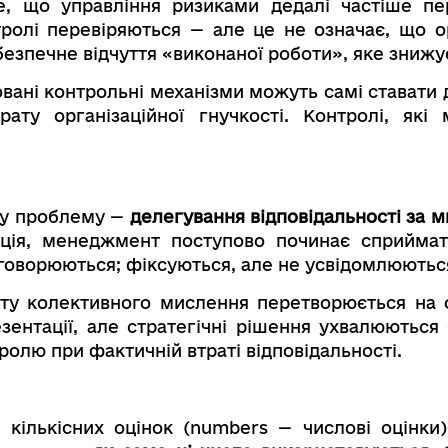
е, що управління ризиками дедалі частіше пе
тролі перевіряються — але це не означає, що о
безпечне відчуття «виконаної роботи», яке знижу
овані контрольні механізми можуть самі ставати
ату організаційної гнучкості. Контролі, які
шу проблему —
делегування відповідальності за 
нкція, менеджмент поступово починає сприйма
обговорюються; фіксуються, але не усвідомлюютьс
нту колективного мислення перетворюється на 
ентації, але стратегічні рішення ухвалюються
ролю при фактичній втраті відповідальності.
 кількісних оцінок (numbers — числові оцінки