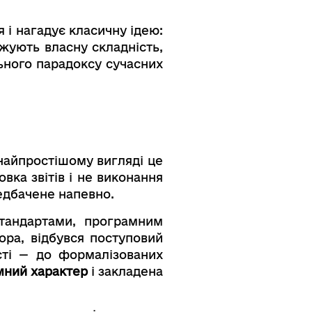
 і нагадує класичну ідею:
жують власну складність,
льного парадоксу сучасних
 найпростішому вигляді це
овка звітів і не виконання
едбачене напевно.
тандартами, програмним
ора, відбувся поступовий
сті — до формалізованих
мний характер
і закладена