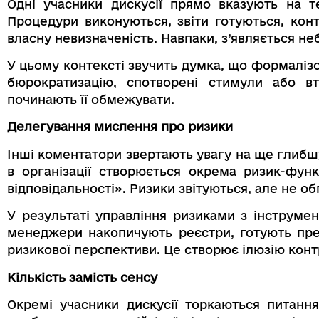
Одні учасники дискусії прямо вказують на т
Процедури виконуються, звіти готуються, кон
власну невизначеність. Навпаки, з’являється не
У цьому контексті звучить думка, що формаліз
бюрократизацію, спотворені стимули або втр
починають її обмежувати.
Делегування мислення про ризики
Інші коментатори звертають увагу на ще глиб
в організації створюється окрема ризик-фу
відповідальності». Ризики звітуються, але не 
У результаті управління ризиками з інструме
менеджери накопичують реєстри, готують през
ризикової перспективи. Це створює ілюзію конт
Кількість замість сенсу
Окремі учасники дискусії торкаються питання