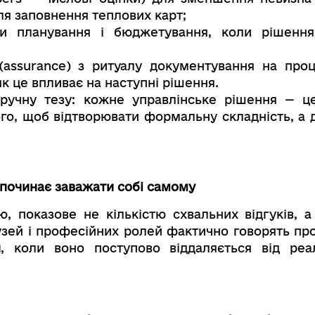
 для заповнення теплових карт;
еси планування і бюджетування, коли рішен
 (assurance) з ритуалу документування на пр
як це впливає на наступні рішення.
ручну тезу: кожне управлінське рішення — ц
ого, щоб відтворювати формальну складність, а 
 починає заважати собі самому
ю, показове не кількістю схвальних відгуків, 
лузей і професійних ролей фактично говорять пр
и
, коли воно поступово віддаляється від реа