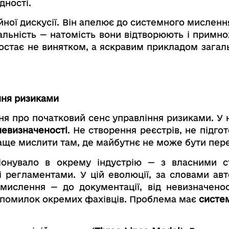
дності.
ної дискусії. Він апелює до системного мислення
альність — натомість вони відтворюють і примно
 постає не винятком, а яскравим прикладом зага
іння ризиками
ння про початковий сенс управління ризиками. У
невизначеності
. Не створення реєстрів, не підгот
аще мислити там, де майбутнє не може бути пер
іонувало в окрему індустрію — з власними с
 регламентами. У цій еволюції, за словами авт
 мислення — до документації, від невизначено
о помилок окремих фахівців. Проблема має
систе