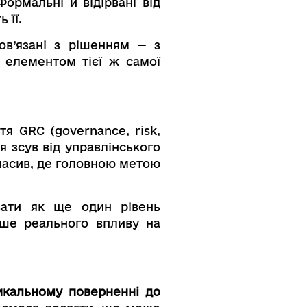
Формальні й відірвані від
 її.
ов’язані з рішенням — з
 елементом тієї ж самої
я GRC (governance, risk,
я зсув від управлінського
 масив, де головною метою
ювати як ще один рівень
нше реального впливу на
икальному поверненні до