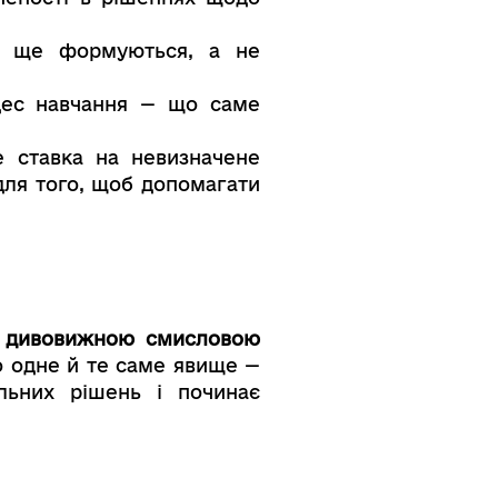
ня ще формуються, а не
оцес навчання — що саме
е ставка на невизначене
для того, щоб допомагати
а
дивовижною смисловою
о одне й те саме явище —
льних рішень і починає