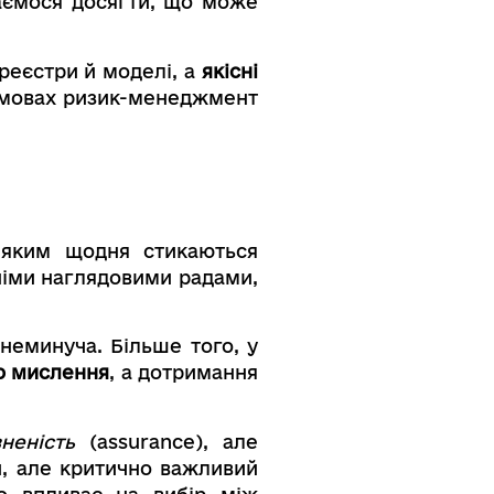
гаємося досягти, що може
реєстри й моделі, а
якісні
розмовах ризик-менеджмент
 яким щодня стикаються
хніми наглядовими радами,
 неминуча. Більше того, у
ю мислення
, а дотримання
неність
(assurance), але
ий, але критично важливий