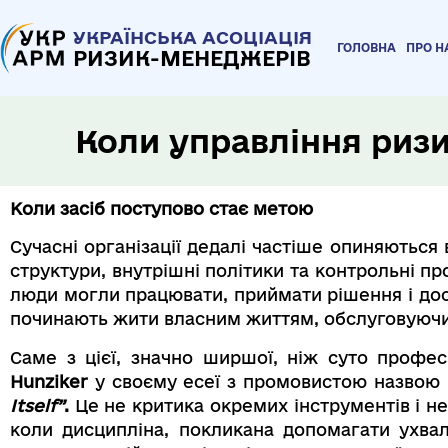
УКРАЇНСЬКА АСОЦІАЦІЯ
ГОЛОВНА
ПРО Н
РИЗИК-МЕНЕДЖЕРІВ
Коли управління риз
Коли засіб поступово стає метою
Сучасні організації дедалі частіше опиняються в
структури, внутрішні політики та контрольні п
люди могли працювати, приймати рішення і дос
починають жити власним життям, обслуговуючи 
Саме з цієї, значно ширшої, ніж суто профе
Hunziker
у своєму есеї з промовистою назвою
Itself”
.
Це не критика окремих інструментів і не
коли дисципліна, покликана допомагати ухва