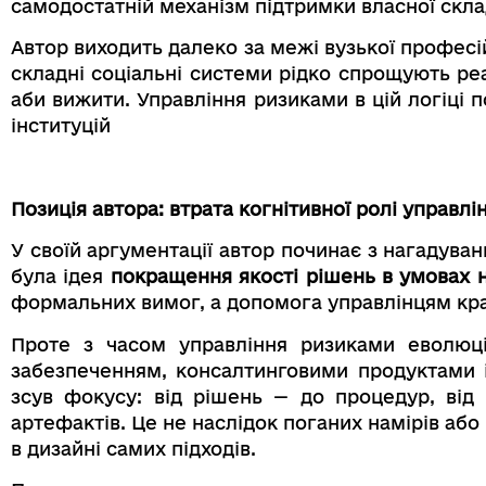
самодостатній механізм підтримки власної скла
Автор виходить далеко за межі вузької професій
складні соціальні системи рідко спрощують ре
аби вижити. Управління ризиками в цій логіці
інституцій
Позиція автора: втрата когнітивної ролі управл
У своїй аргументації автор починає з нагадува
була ідея
покращення якості рішень в умовах 
формальних вимог, а допомога управлінцям кр
Проте з часом управління ризиками еволюц
забезпеченням, консалтинговими продуктами і
зсув фокусу: від рішень — до процедур, від
артефактів. Це не наслідок поганих намірів аб
в дизайні самих підходів.