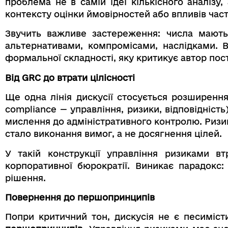
проблема не в самій ідеї кількісного аналізу,
контексту оцінки ймовірностей або впливів час
Звучить важливе застереження: числа мають
альтернативами, компромісами, наслідками. В
формальної складності, яку критикує автор пост
Від GRC до втрати цілісності
Ще одна лінія дискусії стосується розширення
compliance — управління, ризики, відповідніст
мислення до адміністративного контролю. Ризик
стало виконання вимог, а не досягнення цілей.
У такій конструкції управління ризиками в
корпоративної бюрократії. Виникає парадокс
рішення.
Повернення до першопринципів
Попри критичний тон, дискусія не є песиміст