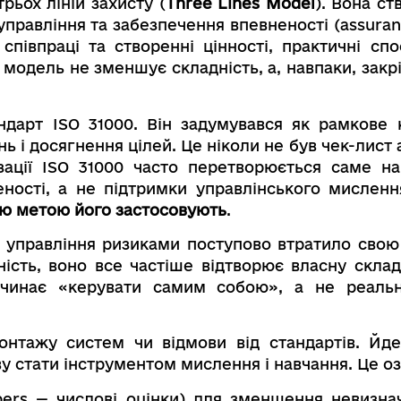
ьох ліній захисту (
Three Lines Model
). Вона с
управління та забезпечення впевненості (assuran
співпраці та створенні цінності, практичні сп
я модель не зменшує складність, а, навпаки, закр
ндарт ISO 31000. Він задумувався як рамкове 
ь і досягнення цілей. Це ніколи не був чек-лис
лізації ISO 31000 часто перетворюється саме 
ності, а не підтримки управлінського мисленн
кою метою його застосовують
.
о управління ризиками поступово втратило сво
сть, воно все частіше відтворює власну складн
очинає «керувати самим собою», а не реаль
онтажу систем чи відмови від стандартів. Йд
 стати інструментом мислення і навчання. Це оз
bers — числові оцінки) для зменшення невизна