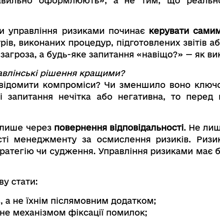
равильно оформлюють», а не тим, що реальн
и управління ризиками починає
керувати сами
рів, виконаних процедур, підготовлених звітів а
загроза, а будь-яке запитання «навіщо?» — як ви
авлінські рішення кращими?
свідомити компроміси? Чи зменшило воно ключо
і запитання нечітка або негативна, то перед
 лише через
повернення відповідальності
. Не ли
ості менеджменту за осмислення ризиків. Риз
тратегію чи судження. Управління ризиками має 
у стати:
, а не їхнім післямовним додатком;
 не механізмом фіксації помилок;