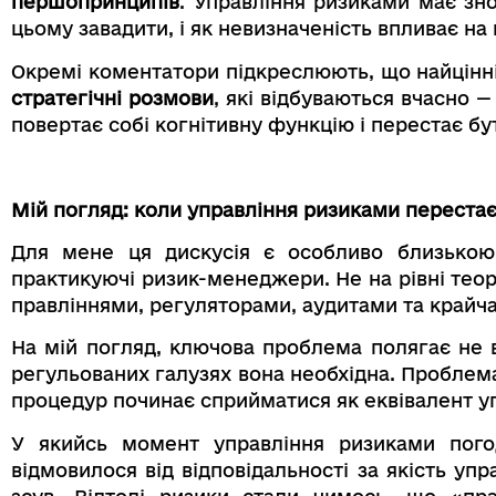
першопринципів
. Управління ризиками має зн
цьому завадити, і як невизначеність впливає на 
Окремі коментатори підкреслюють, що найцінн
стратегічні розмови
, які відбуваються вчасно 
повертає собі когнітивну функцію і перестає 
Мій погляд: коли управління ризиками переста
Для мене ця дискусія є особливо близькою
практикуючі ризик-менеджери. Не на рівні теорі
правліннями, регуляторами, аудитами та крайч
На мій погляд, ключова проблема полягає не в
регульованих галузях вона необхідна. Проблема
процедур починає сприйматися як еквівалент у
У якийсь момент управління ризиками пог
відмовилося від відповідальності за якість у