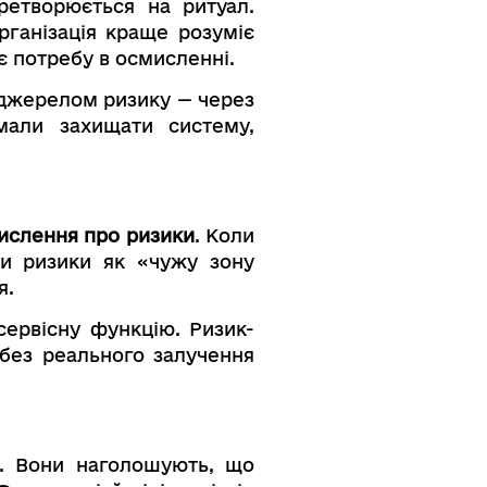
ретворюється на ритуал.
рганізація краще розуміє
є потребу в осмисленні.
 джерелом ризику — через
 мали захищати систему,
мислення про ризики
. Коли
ти ризики як «чужу зону
я.
сервісну функцію. Ризик-
 без реального залучення
). Вони наголошують, що