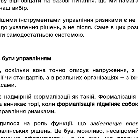
ову відповідати на базові питання: що ми нама
наш вибір.
ішими інструментами управління ризиками є не 
— до ухвалення рішень, а не після. Саме в цих 
бути самодостатньою системою.
є бути управлінням
, оскільки вона точно описує напруження, з
ї чи стандартів, а в реальних організаціях — з ї
асами.
 надмірній формалізації як такій. Формалізація
 виникає тоді, коли
формалізація підміняє собо
правління ризиками.
одилося на роль функції, що
забезпечує впев
правлінських рішень. Це був, можливо, несвідом