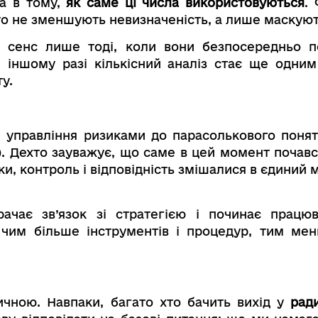
 а в тому,
як саме ці числа використовуються
. 
то не зменшують невизначеність, а лише маскують
 сенс лише тоді, коли вони безпосередньо п
 іншому разі кількісний аналіз стає ще одним
у.
 управління ризиками до парасолькового понятт
ь). Дехто зауважує, що саме в цей момент почавс
и, контроль і відповідність змішалися в єдиний
трачає зв’язок зі стратегією і починає прац
: чим більше інструментів і процедур, тим ме
ичною. Навпаки, багато хто бачить вихід у
рад