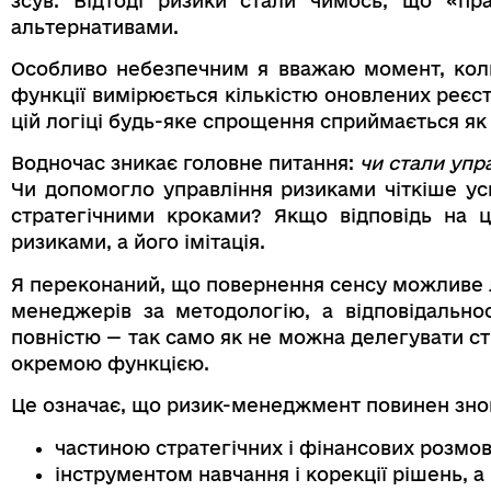
зсув. Відтоді ризики стали чимось, що «п
альтернативами.
Особливо небезпечним я вважаю момент, кол
функції вимірюється кількістю оновлених реєст
цій логіці будь-яке спрощення сприймається як 
Водночас зникає головне питання:
чи стали упр
Чи допомогло управління ризиками чіткіше у
стратегічними кроками? Якщо відповідь на ц
ризиками, а його імітація.
Я переконаний, що повернення сенсу можливе
менеджерів за методологію, а відповідальн
повністю — так само як не можна делегувати с
окремою функцією.
Це означає, що ризик-менеджмент повинен знов
частиною стратегічних і фінансових розмов
інструментом навчання і корекції рішень, а