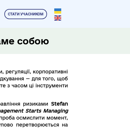
СТАТИ УЧАСНИКОМ
аме собою
и, регуляції, корпоративні
ядкування — для того, щоб
е з часом ці інструменти
.
правління ризиками
Stefan
nagement Starts Managing
 спроба осмислити момент,
упово перетворюється на