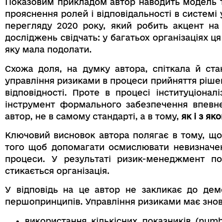
Показовим прикладом автор наводить модель тр
прояснення ролей і відповідальності в системі 
перегляду 2020 року, який робить акцент на 
досліджень свідчать: у багатьох організаціях ц
яку мала подолати.
Схожа доля, на думку автора, спіткала й ста
управління ризиками в процеси прийняття рішен
відповідності. Проте в процесі інституціона
інструмент формального забезпечення впевне
автор, не в самому стандарті, а в тому,
як і з я
Ключовий висновок автора полягає в тому, щ
того щоб допомагати осмислювати невизначені
процеси. У результаті ризик-менеджмент п
стикається організація.
У відповідь на це автор не закликає до дем
першопринципів. Управління ризиками має знову
використання кількісних показників (num