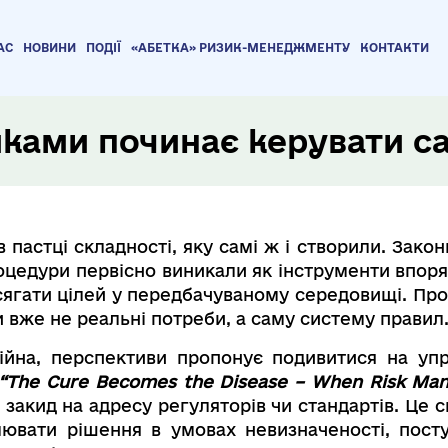
АС
НОВИНИ
ПОДІЇ
«АБЕТКА» РИЗИК-МЕНЕДЖМЕНТУ
КОНТАКТИ
иками починає керувати с
 пастці складності, яку самі ж і створили. Закон
роцедури первісно виникали як інструменти впор
ягати цілей у передбачуваному середовищі. Прот
вже не реальні потреби, а саму систему правил
сійна, перспективи пропонує подивитися на у
“The Cure Becomes the Disease – When Risk Ma
 закид на адресу регуляторів чи стандартів. Це
лювати рішення в умовах невизначеності, пост