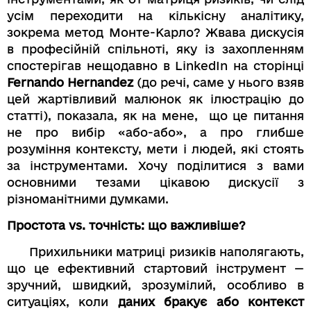
усім переходити на кількісну аналітику,
зокрема метод Монте-Карло? Жвава дискусія
в професійній спільноті, яку із захопленням
спостерігав нещодавно в LinkedIn на сторінці
Fernando Hernandez
(до речі, саме у нього взяв
цей жартівливий малюнок як ілюстрацію до
статті), показала, як на мене, що це питання
не про вибір «або-або», а про глибше
розуміння контексту, мети і людей, які стоять
за інструментами. Хочу поділитися з вами
основними тезами цікавою дискусії з
різноманітними думками.
Простота vs. точність: що важливіше?
Прихильники матриці ризиків наполягають,
що це ефективний стартовий інструмент —
зручний, швидкий, зрозумілий, особливо в
ситуаціях, коли
даних бракує або контекст