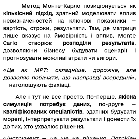
Метод Монте-Карло позиціонується як
кількісний підхід
, здатний моделювати вплив
невизначеностей на ключові показники —
вартість, строки, результати. Там, де матриця
лише вказує на ймовірність і вплив, Monte
Carlo створює
розподіли результатів
,
дозволяючи бізнесу будувати сценарії і
прогнозувати можливі втрати чи вигоди.
«
Це як МРТ: складніше, дорожче, але
дозволяє побачити, що насправді всередині
»,
— наголошують фахівці.
Але і тут не все просто. По-перше,
якісна
симуляція потребує даних
, по-друге —
кваліфікованих спеціалістів
, здатних будувати
моделі, інтерпретувати результати і донести їх
до тих, хто ухвалює рішення.
«
Інструмент — це ще не рішення. Потрібен