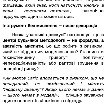
фахівець, який знає, коли натиснути кнопку, а
коли — поставити питання
», — лаконічно
підсумовує один із коментаторів.
Інструмент без мислення — лише декорація
Низка учасників дискусії наголошує, що
в
центрі будь-якої методології — не формула, а
здатність мислити
. Бо що робити з ризиком,
який не піддається моделюванню? Як описати
“екзистенційну тривогу”, політичну
непередбачуваність або раптові зрушення в
поведінці ринку?
«
Як Monte Carlo впорається з ризиком, що не
випадковий, не вимірюваний і містить
“людську дивину”? Якщо цього немає в даних
— цього немає в моделі
», — слушно зауважує
один з опонентів кількісного підходу.