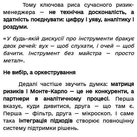
Тому ключова риса сучасного ризик-
менеджера —
не технічна досконалість, а
здатність поєднувати: цифру і уяву, аналітику і
роздуми
.
«
У будь-якій дискусії про інструменти бракує
двох речей: вух — щоб слухати, і очей — щоб
бачити. Інструмент без майстра — просто
метал
».
Не вибір, а оркестрування
Дедалі частіше звучить думка:
матриця
ризиків і Монте-Карло — це не конкуренти, а
партнери в аналітичному процесі
. Перша
вказує, куди дивитися, друга — що там є.
Перша — фільтр, друга — мікроскоп. І саме
така
інтеграція підходів
створює повноцінну
систему підтримки рішень.