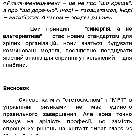
«
Ризик-менеджмент — це не про “що краще”,
а про “що доречно”. Іноді — парацетамол, іноді
— антибіотик. А часом — обидва разом
».
Цей принцип —
“синергія, а не
альтернатива”
— стає новим стандартом для
зрілих організацій. Вони вчаться будувати
комбіновані моделі, послідовно поєднувати
якісний аналіз для скринінгу і кількісний — для
глибини.
Висновок
Суперечка між “стетоскопом” і “МРТ” в
управлінні ризиками не має єдиного
правильного завершення. Але вона точно
вказує на зрілість професії. Бо замість
спрощених рішень на кшталт “Heat Maps vs