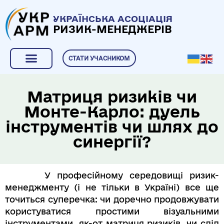
УКРАЇНСЬКА АСОЦІАЦІЯ
РИЗИК-МЕНЕДЖЕРІВ
СТАТИ УЧАСНИКОМ
Матриця ризиків чи
Монте-Карло: дуель
інструментів чи шлях до
синергії?
У професійному середовищі ризик-
менеджменту (і не тільки в Україні) все ще
точиться суперечка: чи доречно продовжувати
користуватися простими візуальними
інструментами, як-от матриця ризиків, чи слід