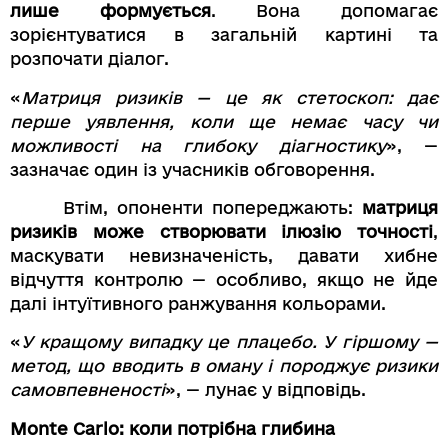
лише формується
. Вона допомагає
зорієнтуватися в загальній картині та
розпочати діалог.
«
Матриця ризиків — це як стетоскоп: дає
перше уявлення, коли ще немає часу чи
можливості на глибоку діагностику
», —
зазначає один із учасників обговорення.
Втім, опоненти попереджають:
матриця
ризиків може створювати ілюзію точності
,
маскувати невизначеність, давати хибне
відчуття контролю — особливо, якщо не йде
далі інтуїтивного ранжування кольорами.
«
У кращому випадку це плацебо. У гіршому —
метод, що вводить в оману і породжує ризики
самовпевненості
», — лунає у відповідь.
Monte Carlo: коли потрібна глибина