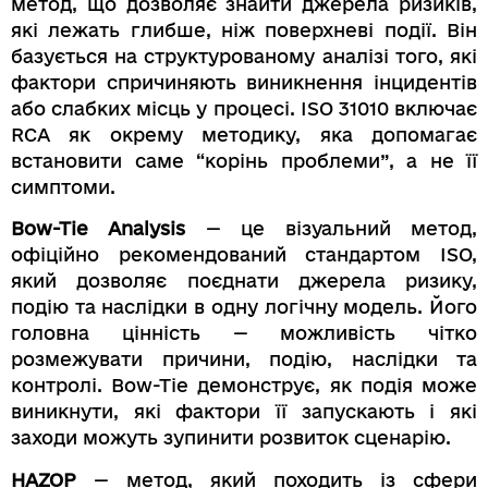
метод, що дозволяє знайти джерела ризиків,
які лежать глибше, ніж поверхневі події. Він
базується на структурованому аналізі того, які
фактори спричиняють виникнення інцидентів
або слабких місць у процесі. ISO 31010 включає
RCA як окрему методику, яка допомагає
встановити саме “корінь проблеми”, а не її
симптоми.
Bow-Tie Analysis
— це візуальний метод,
офіційно рекомендований стандартом ISO,
який дозволяє поєднати джерела ризику,
подію та наслідки в одну логічну модель. Його
головна цінність — можливість чітко
розмежувати причини, подію, наслідки та
контролі. Bow-Tie демонструє, як подія може
виникнути, які фактори її запускають і які
заходи можуть зупинити розвиток сценарію.
HAZOP
— метод, який походить із сфери