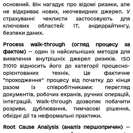
основний. Він нагадує про відомі ризики, але
не відкриває нових, неочевидних джерел. У
страхуванні чеклисти застосовують для
ключових областей: ІТ, андеррайтингу,
безпеки даних.
Process walk-through (огляд процесу за
фактом)
— один із найсильніших методів для
виявлення внутрішніх джерел ризиків. ISO
31010 відносить його до категорії процесно-
орієнтованих технік. Це фактичне
“проходження” процесу від початку до кінця
разом із співробітниками: перегляд
документів, робочих екранів, ручних операцій,
інтеграцій. Walk-through дозволяє побачити
розриви, дублювання, тимчасові рішення,
обхідні дії та неформальні практики.
Root Cause Analysis (аналіз першопричин)
—