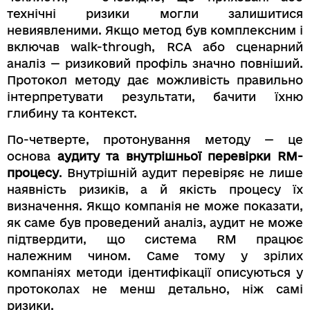
технічні ризики могли залишитися
невиявленими. Якщо метод був комплексним і
включав walk-through, RCA або сценарний
аналіз — ризиковий профіль значно повніший.
Протокол методу дає можливість правильно
інтерпретувати результати, бачити їхню
глибину та контекст.
По-четверте, протонування методу — це
основа
аудиту та внутрішньої перевірки RM-
процесу
. Внутрішній аудит перевіряє не лише
наявність ризиків, а й якість процесу їх
визначення. Якщо компанія не може показати,
як саме був проведений аналіз, аудит не може
підтвердити, що система RM працює
належним чином. Саме тому у зрілих
компаніях методи ідентифікації описуються у
протоколах не менш детально, ніж самі
ризики.