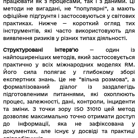
працювати як з процесами, так і з даними. Ці
методи не вигадані, не “популярні”, а мають
офіційне підґрунтя і застосовуються у світових
практиках. Нижче — короткий огляд тих
інструментів, які часто використовують для
виявлення ризиків у різних типах діяльності.
Структуровані інтерв’ю
— один із
найпоширеніших методів, який застосовується
практично у всіх міжнародних моделях RM.
Його сила полягає у глибокому зборі
експертних знань. Це не “вільна розмова”, а
формалізований діалог із заздалегідь
підготовленими питаннями, які охоплюють
процес, залежності, дані, контроли, інциденти
та зміни. З точки зору ISO 31010 цей метод
дозволяє максимально точно отримати доступ
до інформації, яка не зафіксована у
документах, але існує у досвіді та практиці