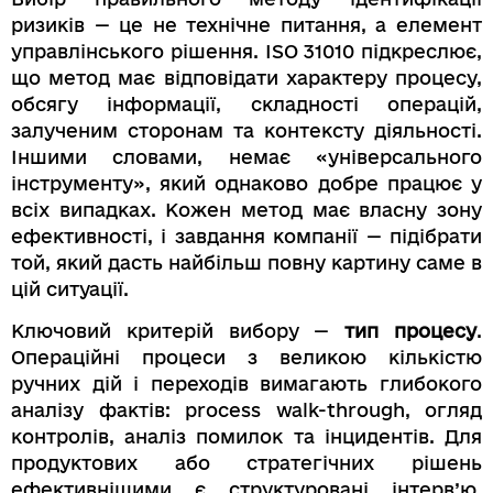
ризиків — це не технічне питання, а елемент
управлінського рішення. ISO 31010 підкреслює,
що метод має відповідати характеру процесу,
обсягу інформації, складності операцій,
залученим сторонам та контексту діяльності.
Іншими словами, немає «універсального
інструменту», який однаково добре працює у
всіх випадках. Кожен метод має власну зону
ефективності, і завдання компанії — підібрати
той, який дасть найбільш повну картину саме в
цій ситуації.
Ключовий критерій вибору —
тип процесу
.
Операційні процеси з великою кількістю
ручних дій і переходів вимагають глибокого
аналізу фактів: process walk-through, огляд
контролів, аналіз помилок та інцидентів. Для
продуктових або стратегічних рішень
ефективнішими є структуровані інтерв’ю,