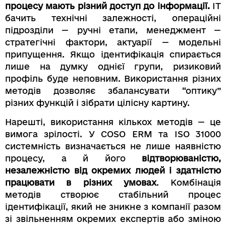
процесу мають різний доступ до інформації.
ІТ
бачить технічні залежності, операційні
підрозділи — ручні етапи, менеджмент —
стратегічні фактори, актуарії — модельні
припущення. Якщо ідентифікація спирається
лише на думку однієї групи, ризиковий
профіль буде неповним. Використання різних
методів дозволяє збалансувати “оптику”
різних функцій і зібрати цілісну картину.
Нарешті, використання кількох методів — це
вимога зрілості. У COSO ERM та ISO 31000
системність визначається не лише наявністю
процесу, а й його
відтворюваністю,
незалежністю від окремих людей і здатністю
працювати в різних умовах
. Комбінація
методів створює стабільний процес
ідентифікації, який не зникне з компанії разом
зі звільненням окремих експертів або зміною