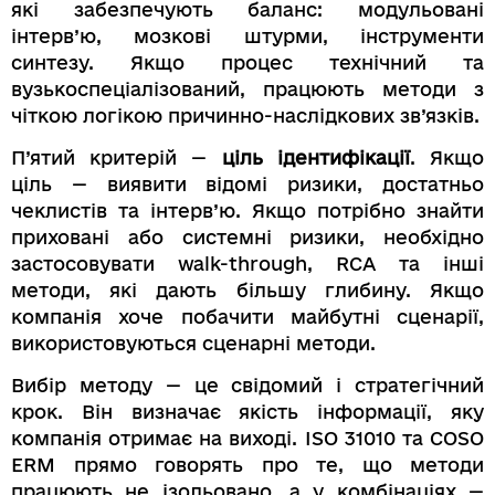
які забезпечують баланс: модульовані
інтерв’ю, мозкові штурми, інструменти
синтезу. Якщо процес технічний та
вузькоспеціалізований, працюють методи з
чіткою логікою причинно-наслідкових зв’язків.
П’ятий критерій —
ціль ідентифікації
. Якщо
ціль — виявити відомі ризики, достатньо
чеклистів та інтерв’ю. Якщо потрібно знайти
приховані або системні ризики, необхідно
застосовувати walk-through, RCA та інші
методи, які дають більшу глибину. Якщо
компанія хоче побачити майбутні сценарії,
використовуються сценарні методи.
Вибір методу — це свідомий і стратегічний
крок. Він визначає якість інформації, яку
компанія отримає на виході. ISO 31010 та COSO
ERM прямо говорять про те, що методи
працюють не ізольовано, а у комбінаціях —