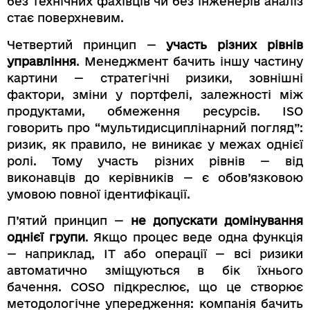
без технічних фахівців чи без інженерів аналіз
стає поверхневим.
Четвертий принцип —
участь різних рівнів
управління
. Менеджмент бачить іншу частину
картини — стратегічні ризики, зовнішні
фактори, зміни у портфелі, залежності між
продуктами, обмеження ресурсів. ISO
говорить про “мультидисциплінарний погляд”:
ризик, як правило, не виникає у межах однієї
ролі. Тому участь різних рівнів — від
виконавців до керівників — є обов’язковою
умовою повної ідентифікації.
П’ятий принцип —
не допускати домінування
однієї групи
. Якщо процес веде одна функція
— наприклад, ІТ або операції — всі ризики
автоматично зміщуються в бік їхнього
бачення. COSO підкреслює, що це створює
методологічне упередження: компанія бачить