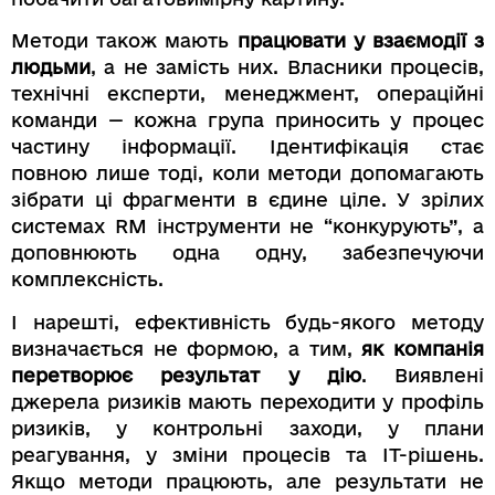
Методи також мають
працювати у взаємодії з
людьми
, а не замість них. Власники процесів,
технічні експерти, менеджмент, операційні
команди — кожна група приносить у процес
частину інформації. Ідентифікація стає
повною лише тоді, коли методи допомагають
зібрати ці фрагменти в єдине ціле. У зрілих
системах RM інструменти не “конкурують”, а
доповнюють одна одну, забезпечуючи
комплексність.
І нарешті, ефективність будь-якого методу
визначається не формою, а тим,
як компанія
перетворює результат у дію
. Виявлені
джерела ризиків мають переходити у профіль
ризиків, у контрольні заходи, у плани
реагування, у зміни процесів та ІТ-рішень.
Якщо методи працюють, але результати не