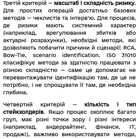
Третій критерій —
масштаб і складність ризику
.
Для простих операцій достатньо базових
методів — чеклистів та інтерв’ю. Для процесів,
де ризики мають системний характер
(наприклад, врегулювання збитків або
актуарні розрахунки), необхідні методи, які
дозволяють побачити причини й сценарії: RCA,
Bow-Tie, scenario identification. ISO 31010
класифікує методи за здатністю працювати з
різною складністю — саме це допомагає не
перевантажувати ідентифікацію там, де це не
потрібно, і не спрощувати її там, де необхідна
глибина.
Четвертий критерій —
кількість і тип
стейкхолдерів
. Якщо процес охоплює багато
груп, має різні точки зору і різні інтереси
(наприклад, андеррайтинг, фінанси, ІТ,
продажі), важливо використовувати методи,