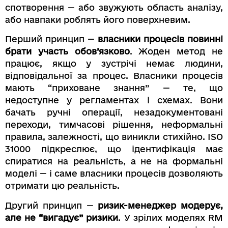
спотворення — або звужують область аналізу,
або навпаки роблять його поверхневим.
Перший принцип —
власники процесів повинні
брати участь обов’язково
. Жоден метод не
працює, якщо у зустрічі немає людини,
відповідальної за процес. Власники процесів
мають “приховане знання” — те, що
недоступне у регламентах і схемах. Вони
бачать ручні операції, незадокументовані
переходи, тимчасові рішення, неформальні
правила, залежності, що виникли стихійно. ISO
31000 підкреслює, що ідентифікація має
спиратися на реальність, а не на формальні
моделі — і саме власники процесів дозволяють
отримати цю реальність.
Другий принцип —
ризик-менеджер модерує,
але не “вигадує” ризики
. У зрілих моделях RM