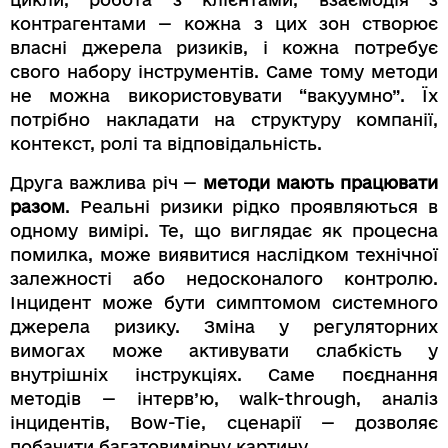
контрагентами — кожна з цих зон створює
власні джерела ризиків, і кожна потребує
свого набору інструментів. Саме тому методи
не можна використовувати “вакуумно”. Їх
потрібно накладати на структуру компанії,
контекст, ролі та відповідальність.
Друга важлива річ —
методи мають працювати
разом
. Реальні ризики рідко проявляються в
одному вимірі. Те, що виглядає як процесна
помилка, може виявитися наслідком технічної
залежності або недосконалого контролю.
Інцидент може бути симптомом системного
джерела ризику. Зміна у регуляторних
вимогах може активувати слабкість у
внутрішніх інструкціях. Саме поєднання
методів — інтерв’ю, walk-through, аналіз
інцидентів, Bow-Tie, сценарії — дозволяє
побачити багатовимірну картину.