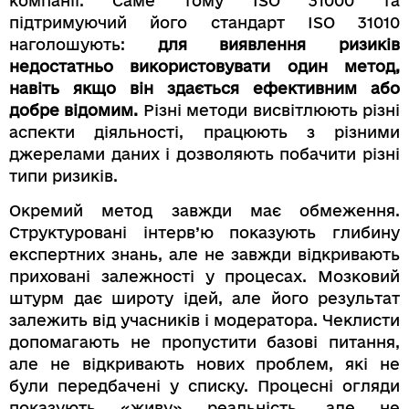
компанії. Саме тому ISO 31000 та
підтримуючий його стандарт ISO 31010
наголошують:
для виявлення ризиків
недостатньо використовувати один метод,
навіть якщо він здається ефективним або
добре відомим.
Різні методи висвітлюють різні
аспекти діяльності, працюють з різними
джерелами даних і дозволяють побачити різні
типи ризиків.
Окремий метод завжди має обмеження.
Структуровані інтерв’ю показують глибину
експертних знань, але не завжди відкривають
приховані залежності у процесах. Мозковий
штурм дає широту ідей, але його результат
залежить від учасників і модератора. Чеклисти
допомагають не пропустити базові питання,
але не відкривають нових проблем, які не
були передбачені у списку. Процесні огляди
показують «живу» реальність, але не