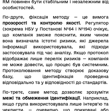
RM повинен бути стабільним і незалежним від
особистостей.
По-друге, фіксація методу — це вимога
прозорості та контролю якості
. Регулятор
(зокрема НБУ у Постанові №64 і №194) очікує,
що компанія зможе пояснити, яким чином
вона визначала істотні ризики, які джерела
інформації використовувала, які підходи
застосовувала під час аналізу. Якщо протокол
відображає лише перелік ризиків — компанія
не може довести, що процес був системним.
Протоколювання методу створює доказову
базу, що ідентифікація проведена
відповідально та у відповідності до стандартів.
По-третє, саме метод дозволяє зрозуміти
межі та обмеження ідентифікації
. Наприклад,
якщо група використовувала лише інтерв’ю та
чеклисти, — очевидно, що приховані або