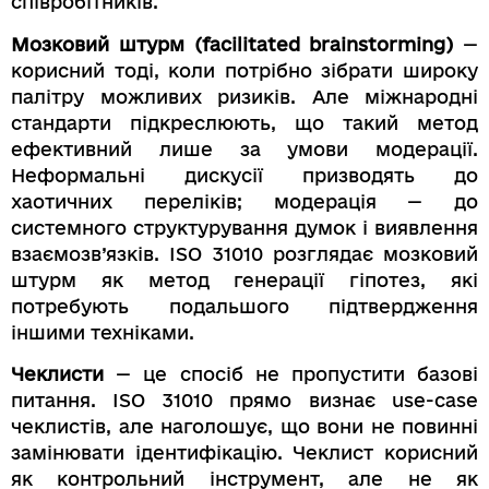
співробітників.
Мозковий штурм (facilitated brainstorming)
—
корисний тоді, коли потрібно зібрати широку
палітру можливих ризиків. Але міжнародні
стандарти підкреслюють, що такий метод
ефективний лише за умови модерації.
Неформальні дискусії призводять до
хаотичних переліків; модерація — до
системного структурування думок і виявлення
взаємозв’язків. ISO 31010 розглядає мозковий
штурм як метод генерації гіпотез, які
потребують подальшого підтвердження
іншими техніками.
Чеклисти
— це спосіб не пропустити базові
питання. ISO 31010 прямо визнає use-case
чеклистів, але наголошує, що вони не повинні
замінювати ідентифікацію. Чеклист корисний
як контрольний інструмент, але не як