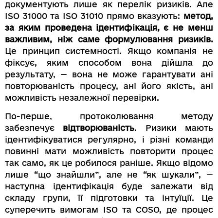
документують лише як перелік ризиків. Але
ISO 31000 та ISO 31010 прямо вказують:
метод,
за яким проведена ідентифікація, є не менш
важливим, ніж саме формулювання ризиків.
Це принцип системності. Якщо компанія не
фіксує, яким способом вона дійшла до
результату, — вона не може гарантувати ані
повторюваність процесу, ані його якість, ані
можливість незалежної перевірки.
По-перше, протоколювання методу
забезпечує
відтворюваність
. Ризики мають
ідентифікуватися регулярно, і різні команди
повинні мати можливість повторити процес
так само, як це робилося раніше. Якщо відомо
лише “що знайшли”, але не “як шукали”, —
наступна ідентифікація буде залежати від
складу групи, її підготовки та інтуїції. Це
суперечить вимогам ISO та COSO, де процес