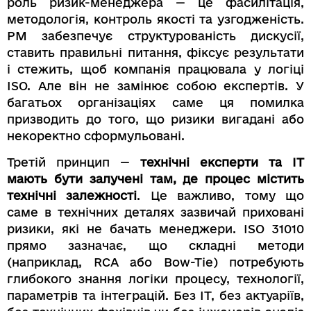
роль ризик-менеджера — це фасилітація,
методологія, контроль якості та узгодженість.
РМ забезпечує структурованість дискусії,
ставить правильні питання, фіксує результати
і стежить, щоб компанія працювала у логіці
ISO. Але він не замінює собою експертів. У
багатьох організаціях саме ця помилка
призводить до того, що ризики вигадані або
некоректно сформульовані.
Третій принцип —
технічні експерти та ІТ
мають бути залучені там, де процес містить
технічні залежності
. Це важливо, тому що
саме в технічних деталях зазвичай приховані
ризики, які не бачать менеджери. ISO 31010
прямо зазначає, що складні методи
(наприклад, RCA або Bow-Tie) потребують
глибокого знання логіки процесу, технології,
параметрів та інтеграцій. Без ІТ, без актуаріїв,