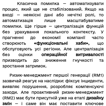
Класична помилка — автоматизувати
процес, який ще не стабілізований. Якщо на
вході — неякісні дані або нечіткі ролі, то
автоматизація лише масштабуватиме
помилки. Ще гірше — централізація функцій
без урахування локального контексту. У
прагненні до економії компанії часто
створюють
«функціональні хаби»,
що
обслуговують усі регіони. Але централізація
без оцінки
операційної витривалості
призводить до зниження гнучкості та
зростання затримок.
Ризик-менеджмент першої генерації (RM1)
зазвичай реагує на наслідки: фіксує інциденти,
виявляє порушення, розробляє компенсуючі
заходи. Але проактивний ризик-менеджмент
(RM2) має бути присутній уже на етапі
дизайну
змін
— і саме він має поставити ключове