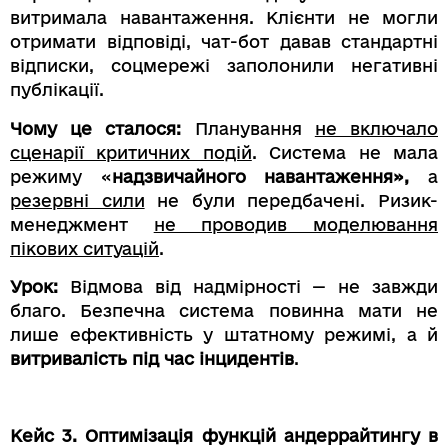
витримала навантаження. Клієнти не могли
отримати відповіді, чат-бот давав стандартні
відписки, соцмережі заполонили негативні
публікації.
Чому це сталося:
Планування
не включало
сценарії критичних подій
. Система не мала
режиму «
надзвичайного навантаження»,
а
резервні сили
не були передбачені. Ризик-
менеджмент
не проводив моделювання
пікових ситуацій
.
Урок:
Відмова від надмірності — не завжди
благо. Безпечна система повинна мати не
лише ефективність у штатному режимі, а й
витривалість під час інцидентів
.
Кейс 3. Оптимізація функцій андеррайтингу в