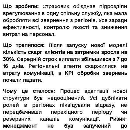
Що зробили:
Страховик об’єднав підрозділи
врегулювання в одну спільну службу, яка мала
обробляти всі звернення з регіонів. Усе заради
ефективності, контролю якості та зниження
витрат на персонал.
Що трапилося:
Після запуску нової моделі
кількість скарг клієнтів на затримки зросла на
30%.
Середній строк виплати
збільшився з 7 до
16 днів
. Регіональні агенти скаржилися
на
втрату комунікації
, а
KPI обробки звернень
почали падати.
Чому це сталося:
Процес адаптації нової
структури був недооцінений. Усі дублікати
ролей в регіонах ліквідували відразу, не
передбачивши перехідного періоду чи
резервних каналів комунікації.
Ризик-
менеджмент не був залучений до