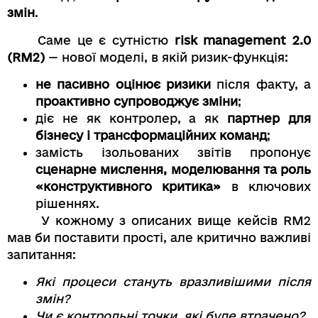
змін
.
Саме це є сутністю
risk management 2.0
(RM2)
— нової моделі, в якій ризик-функція:
не пасивно оцінює ризики
після факту, а
проактивно супроводжує зміни
;
діє не як контролер, а як
партнер для
бізнесу і трансформаційних команд
;
замість ізольованих звітів пропонує
сценарне мислення, моделювання та роль
«конструктивного критика»
в ключових
рішеннях.
У кожному з описаних вище кейсів RM2
мав би поставити прості, але критично важливі
запитання:
Які процеси стануть вразливішими після
змін?
Чи є контрольні точки, які буде втрачено?