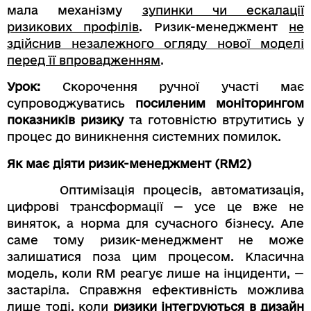
мала механізму
зупинки чи ескалації
ризикових профілів
. Ризик-менеджмент
не
здійснив незалежного огляду нової моделі
перед її впровадженням
.
Урок:
Скорочення ручної участі має
супроводжуватись
посиленим моніторингом
показників ризику
та готовністю втрутитись у
процес до виникнення системних помилок.
Як має діяти ризик-менеджмент (RM2)
Оптимізація процесів, автоматизація,
цифрові трансформації — усе це вже не
виняток, а норма для сучасного бізнесу. Але
саме тому ризик-менеджмент не може
залишатися поза цим процесом. Класична
модель, коли RM реагує лише на інциденти, —
застаріла. Справжня ефективність можлива
лише тоді, коли
ризики інтегруються в дизайн