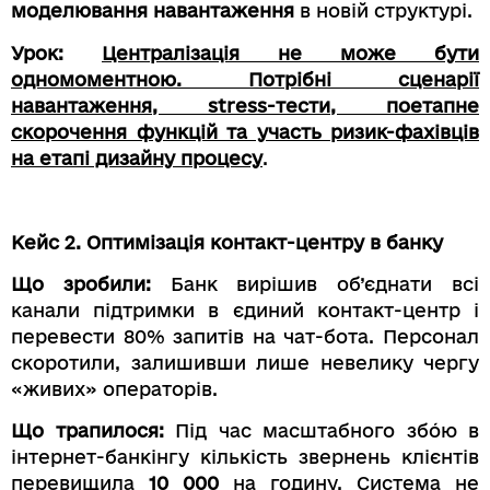
моделювання навантаження
в новій структурі.
Урок:
Централізація не може бути
одномоментною. Потрібні сценарії
навантаження, stress-тести, поетапне
скорочення функцій та участь ризик-фахівців
на етапі дизайну процесу
.
Кейс 2. Оптимізація контакт-центру в банку
Що зробили:
Банк вирішив об’єднати всі
канали підтримки в єдиний контакт-центр і
перевести 80% запитів на чат-бота. Персонал
скоротили, залишивши лише невелику чергу
«живих» операторів.
Що трапилося:
Під час масштабного збо́ю в
інтернет-банкінгу кількість звернень клієнтів
перевищила
10 000
на годину. Система не