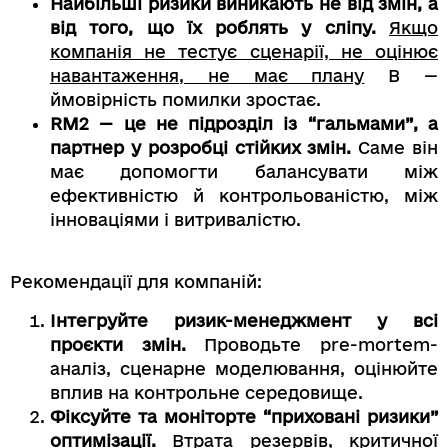
Найбільші ризики виникають не від змін, а
від того, що їх роблять у сліпу.
Якщо
компанія не тестує сценарії, не оцінює
навантаження, не має плану
B —
ймовірність помилки зростає.
RM2 — це не підрозділ із “гальмами”, а
партнер у розробці стійких змін.
Саме він
має допомогти балансувати між
ефективністю й контрольованістю, між
інноваціями і витривалістю.
Рекомендації для компаній:
Інтегруйте ризик-менеджмент у всі
проєкти змін.
Проводьте pre-mortem-
аналіз, сценарне моделювання, оцінюйте
вплив на контрольне середовище.
Фіксуйте та моніторте “приховані ризики”
оптимізації.
Втрата резервів, критичної