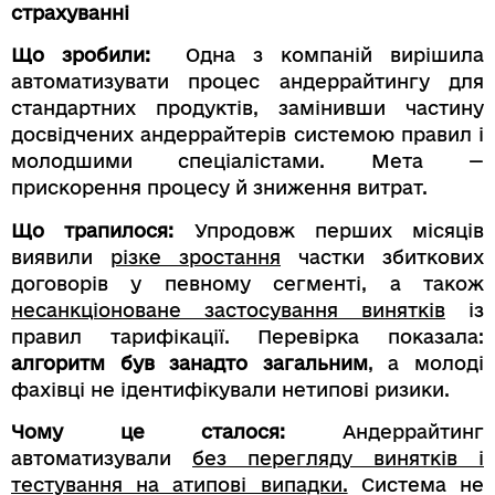
страхуванні
Що зробили:
Одна з компаній вирішила
автоматизувати процес андеррайтингу для
стандартних продуктів, замінивши частину
досвідчених андеррайтерів системою правил і
молодшими спеціалістами. Мета —
прискорення процесу й зниження витрат.
Що трапилося:
Упродовж перших місяців
виявили
різке зростання
частки збиткових
договорів у певному сегменті, а також
несанкціоноване застосування винятків
із
правил тарифікації. Перевірка показала:
алгоритм був занадто загальним
, а молоді
фахівці не ідентифікували нетипові ризики.
Чому це сталося:
Андеррайтинг
автоматизували
без перегляду винятків і
тестування на атипові випадки.
Система не