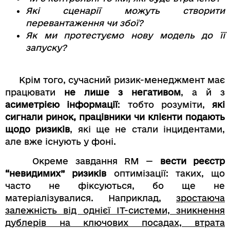
Які сценарії можуть створити
перевантаження чи збої?
Як ми протестуємо нову модель до її
запуску?
Крім того, сучасний ризик-менеджмент має
працювати
не лише з негативом
, а й з
асиметрією інформації
: тобто розуміти,
які
сигнали ринок, працівники чи клієнти подають
щодо ризиків
, які ще не стали інцидентами,
але вже існують у фоні.
Окреме завдання RM —
вести реєстр
“невидимих” ризиків
оптимізації: таких, що
часто не фіксуються, бо ще не
матеріалізувалися. Наприклад,
зростаюча
залежність від однієї ІТ-системи, зникнення
дублерів на ключових посадах, втрата