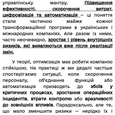
управлінську мантру.
Підвищення
ефективності, скорочення витрат,
цифровізація та автоматизація
— ці поняття
стали частиною майже кожної
трансформаційної програми в українських і
міжнародних компаніях. Але разом із ними,
часто неочевидно,
зростає і рівень внутрішніх
ризиків, які виявляються вже після реалізації
змін.
У теорії, оптимізація має робити компанію
стійкішою. На практиці ж ми дедалі частіше
спостерігаємо ситуації, коли скорочення
персоналу, об’єднання функцій або
автоматизація призводять до
збоїв у
критичних процесах
,
зростання операційних
інцидентів
,
втрати контролю
або
вразливості
до зовнішніх впливів
. Парадоксально, але те,
що мало зменшити ризики — нерідко їх і