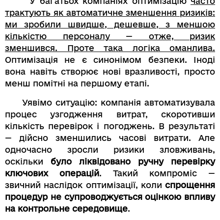
У багатьох компаніях оптимізацію
часто
трактують як автоматичне зменшення ризиків:
ми зробили швидше, дешевше, з меншою
кількістю персоналу — отже, ризик
зменшився. Проте така логіка оманлива.
Оптимізація не є синонімом безпеки. Іноді
вона навіть створює нові вразливості, просто
менш помітні на першому етапі.
Уявімо ситуацію: компанія автоматизувала
процес узгодження витрат, скоротивши
кількість перевірок і погоджень. В результаті
— дійсно зменшились часові витрати. Але
одночасно зросли ризики зловживань,
оскільки
було ліквідовано ручну перевірку
ключових операцій
. Такий компроміс —
звичний наслідок оптимізації, коли
спрощення
процедур не супроводжується оцінкою впливу
на контрольне середовище
.