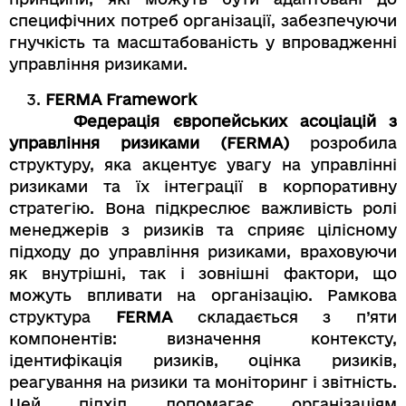
специфічних потреб організації, забезпечуючи
гнучкість та масштабованість у впровадженні
управління ризиками.
FERMA Framework
Федерація європейських асоціацій з
управління ризиками (FERMA)
розробила
структуру, яка акцентує увагу на управлінні
ризиками та їх інтеграції в корпоративну
стратегію. Вона підкреслює важливість ролі
менеджерів з ризиків та сприяє цілісному
підходу до управління ризиками, враховуючи
як внутрішні, так і зовнішні фактори, що
можуть впливати на організацію. Рамкова
структура
FERMA
складається з п’яти
компонентів: визначення контексту,
ідентифікація ризиків, оцінка ризиків,
реагування на ризики та моніторинг і звітність.
Цей підхід допомагає організаціям