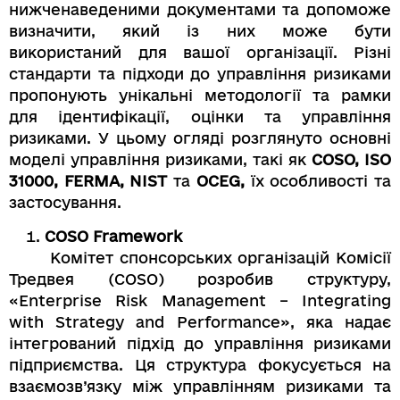
нижченаведеними документами та допоможе
визначити, який із них може бути
використаний для вашої організації. Різні
стандарти та підходи до управління ризиками
пропонують унікальні методології та рамки
для ідентифікації, оцінки та управління
ризиками. У цьому огляді розглянуто основні
моделі управління ризиками, такі як
COSO, ISO
31000, FERMA, NIST
та
OCEG,
їх особливості та
застосування.
COSO Framework
Комітет спонсорських організацій Комісії
Тредвея (COSO) розробив структуру,
«Enterprise Risk Management – Integrating
with Strategy and Performance», яка надає
інтегрований підхід до управління ризиками
підприємства. Ця структура фокусується на
взаємозв’язку між управлінням ризиками та