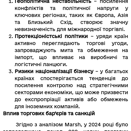
Геополітична нестабільність
– посилення
конфліктів та політичної напруги у
ключових регіонах, таких як Європа, Азія
та Близький Схід, створює значну
невизначеність для міжнародної торгівлі.
Протекціоністські політики
– уряди країн
активно переглядають торгові угоди,
запроваджують мита та обмеження на
імпорт, що впливає на виробничі та
логістичні ланцюги.
Ризики націоналізації бізнесу
– у багатьох
країнах спостерігається тенденція до
посилення контролю над стратегічними
секторами економіки, що може призвести
до експропріації активів або обмежень
для іноземних компаній.
Вплив торгових бар’єрів та санкцій
Згідно з аналізом Marsh, у 2024 році було