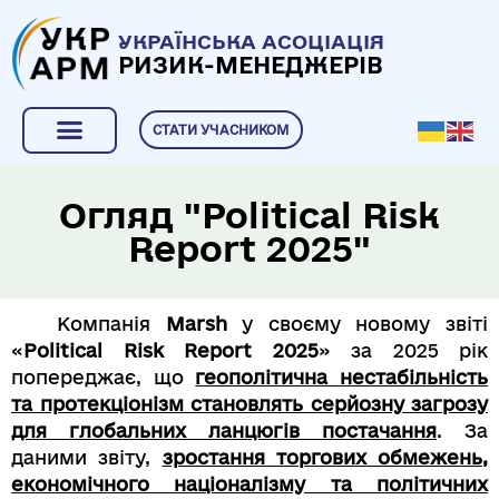
УКРАЇНСЬКА АСОЦІАЦІЯ
РИЗИК-МЕНЕДЖЕРІВ
СТАТИ УЧАСНИКОМ
Огляд "Political Risk
Report 2025"
Компанія
Marsh
у своєму новому звіті
«
Political Risk Report 2025
» за 2025 рік
попереджає, що
геополітична нестабільність
та протекціонізм становлять серйозну загрозу
для глобальних ланцюгів постачання
. За
даними звіту,
зростання торгових обмежень,
економічного націоналізму та політичних