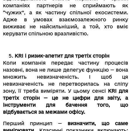
компаніях партнерів не сприймають як
“чужих”, а як частину спільної екосистеми.
Адже в умовах взаємозалежного ринку
виживає не найсильніший, а той, хто вміє
керувати спільною вразливістю.
KRI і ризик-апетит для третіх сторін
Коли компанія передає частину процесів
назовні, вона не лише делегує функцію — вона
множить невизначеність. І щоб ця
невизначеність не перетворилась на сліпу
зону, її треба виміряти. У цьому сенсі
KRI для
третіх сторін — це не цифри для звіту, а
інструменти для бачення того, що
відбувається за межами офісу.
Перший принцип —
визначити, що саме
вимірювати.
Класичні показники включають: