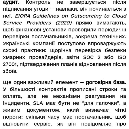
аудит
. Контроль не завершується після
підписання угоди — навпаки, він починається з
неї.
EIOPA Guidelines on Outsourcing to Cloud
Service Providers (2020)
прямо вимагають,
щоб фінансові установи проводили періодичні
перевірки постачальників, зокрема технічних.
Українські компанії поступово впроваджують
схожі практики: щорічна перевірка безпеки
хмарних провайдерів, звіти SOC 2 або ISO
27001, підтвердження планів відновлення після
збоїв.
Ще один важливий елемент —
договірна база.
У більшості контрактів прописані строки та
оплата, але не механізми реагування на
інциденти. SLA має бути не “для галочки”, а
живим документом, який визначає чіткі
пороги: скільки часу має постачальник, щоб
відновити сервіс, як він повідомляє про