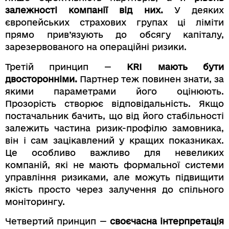
залежності компанії від них.
У деяких
європейських страхових групах ці ліміти
прямо прив’язують до обсягу капіталу,
зарезервованого на операційні ризики.
Третій принцип —
KRI мають бути
двосторонніми.
Партнер теж повинен знати, за
якими параметрами його оцінюють.
Прозорість створює відповідальність. Якщо
постачальник бачить, що від його стабільності
залежить частина ризик-профілю замовника,
він і сам зацікавлений у кращих показниках.
Це особливо важливо для невеликих
компаній, які не мають формальної системи
управління ризиками, але можуть підвищити
якість просто через залучення до спільного
моніторингу.
Четвертий принцип —
своєчасна інтерпретація