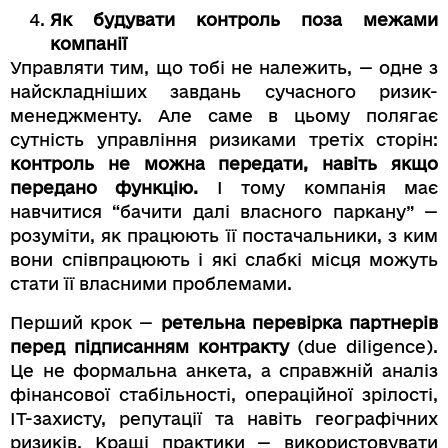
Як будувати контроль поза межами
компанії
Управляти тим, що тобі не належить, — одне з
найскладніших завдань сучасного ризик-
менеджменту. Але саме в цьому полягає
сутність управління ризиками третіх сторін:
контроль не можна передати, навіть якщо
передано функцію.
І тому компанія має
навчитися “бачити далі власного паркану” —
розуміти, як працюють її постачальники, з ким
вони співпрацюють і які слабкі місця можуть
стати її власними проблемами.
Перший крок —
ретельна перевірка партнерів
перед підписанням контракту
(due diligence).
Це не формальна анкета, а справжній аналіз
фінансової стабільності, операційної зрілості,
ІТ-захисту, репутації та навіть географічних
ризиків. Кращі практики — використовувати