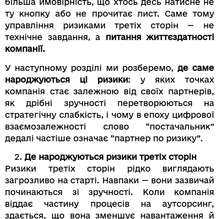
більша ймовірність, що хтось десь натисне не
ту кнопку або не прочитає лист. Саме тому
управління ризиками третіх сторін — не
технічне завдання, а
питання життєздатності
компанії.
У наступному розділі ми розберемо,
де саме
народжуються ці ризики
: у яких точках
компанія стає залежною від своїх партнерів,
як дрібні зручності перетворюються на
стратегічну слабкість, і чому в епоху цифрової
взаємозалежності слово “постачальник”
дедалі частіше означає “партнер по ризику”.
Де народжуються ризики третіх сторін
Ризики третіх сторін рідко виглядають
загрозливо на старті. Навпаки — вони зазвичай
починаються зі зручності. Коли компанія
віддає частину процесів на аутсорсинг,
здається, що вона зменшує навантаження й