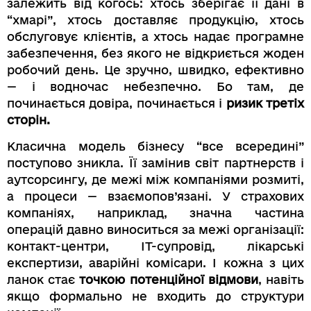
залежить від когось: хтось зберігає її дані в
“хмарі”, хтось доставляє продукцію, хтось
обслуговує клієнтів, а хтось надає програмне
забезпечення, без якого не відкриється жоден
робочий день. Це зручно, швидко, ефективно
— і водночас небезпечно. Бо там, де
починається довіра, починається і
ризик третіх
сторін.
Класична модель бізнесу “все всередині”
поступово зникла. Її замінив світ партнерств і
аутсорсингу, де межі між компаніями розмиті,
а процеси — взаємопов’язані. У страхових
компаніях, наприклад, значна частина
операцій давно виноситься за межі організації:
контакт-центри, IT-супровід, лікарські
експертизи, аварійні комісари. І кожна з цих
ланок стає
точкою потенційної відмови
, навіть
якщо формально не входить до структури