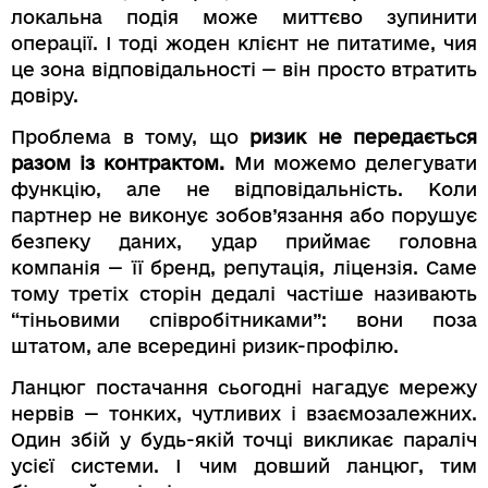
локальна подія може миттєво зупинити
операції. І тоді жоден клієнт не питатиме, чия
це зона відповідальності — він просто втратить
довіру.
Проблема в тому, що
ризик не передається
разом із контрактом.
Ми можемо делегувати
функцію, але не відповідальність. Коли
партнер не виконує зобов’язання або порушує
безпеку даних, удар приймає головна
компанія — її бренд, репутація, ліцензія. Саме
тому третіх сторін дедалі частіше називають
“тіньовими співробітниками”: вони поза
штатом, але всередині ризик-профілю.
Ланцюг постачання сьогодні нагадує мережу
нервів — тонких, чутливих і взаємозалежних.
Один збій у будь-якій точці викликає параліч
усієї системи. І чим довший ланцюг, тим