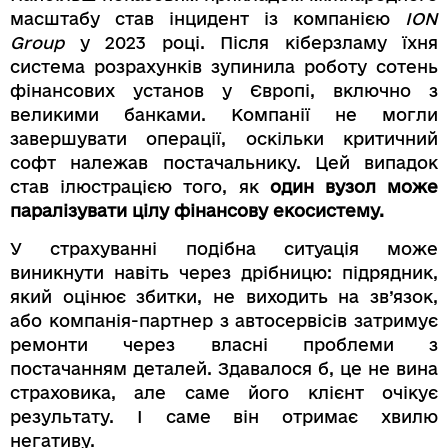
масштабу став інцидент із компанією
ION
Group
у 2023 році. Після кіберзламу їхня
система розрахунків зупинила роботу сотень
фінансових установ у Європі, включно з
великими банками. Компанії не могли
завершувати операції, оскільки критичний
софт належав постачальнику. Цей випадок
став ілюстрацією того, як
один вузол може
паралізувати цілу фінансову екосистему.
У страхуванні подібна ситуація може
виникнути навіть через дрібницю: підрядник,
який оцінює збитки, не виходить на зв’язок,
або компанія-партнер з автосервісів затримує
ремонти через власні проблеми з
постачанням деталей. Здавалося б, це не вина
страховика, але саме його клієнт очікує
результату. І саме він отримає хвилю
негативу.