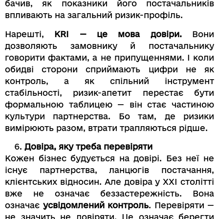
бачив, як показники його постачальників
впливають на загальний ризик-профіль.
Нарешті,
KRI — це мова довіри.
Вони
дозволяють замовнику й постачальнику
говорити фактами, а не припущеннями. І коли
обидві сторони сприймають цифри не як
контроль, а як спільний інструмент
стабільності, ризик-апетит перестає бути
формальною таблицею — він стає частиною
культури партнерства. Бо там, де ризики
вимірюють разом, втрати трапляються рідше.
Довіра, яку треба перевіряти
Кожен бізнес будується на довірі. Без неї не
існує партнерства, ланцюгів постачання,
клієнтських відносин. Але довіра у XXI столітті
вже не означає беззастережність. Вона
означає
усвідомлений контроль
. Перевіряти —
не значить не довіряти. Це означає берегти