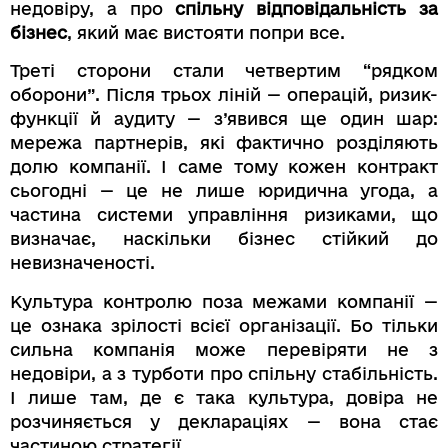
недовіру, а про
спільну відповідальність за
бізнес
, який має вистояти попри все.
Треті сторони стали четвертим “рядком
оборони”. Після трьох ліній — операцій, ризик-
функції й аудиту — з’явився ще один шар:
мережа партнерів, які фактично розділяють
долю компанії. І саме тому кожен контракт
сьогодні — це не лише юридична угода, а
частина системи управління ризиками, що
визначає, наскільки бізнес стійкий до
невизначеності.
Культура контролю поза межами компанії —
це ознака зрілості всієї організації. Бо тільки
сильна компанія може перевіряти не з
недовіри, а з турботи про спільну стабільність.
І лише там, де є така культура, довіра не
розчиняється у деклараціях — вона стає
частиною стратегії.