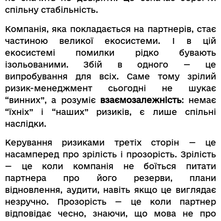
спільну стабільність.
Компанія, яка покладається на партнерів, стає
частиною великої екосистеми. І в цій
екосистемі помилки рідко бувають
ізольованими. Збій в одного — це
випробування для всіх. Саме тому зрілий
ризик-менеджмент сьогодні не шукає
“винних”, а розуміє
взаємозалежність
: немає
“їхніх” і “наших” ризиків, є лише спільні
наслідки.
Керування ризиками третіх сторін — це
насамперед про зрілість і прозорість. Зрілість
— це коли компанія не боїться питати
партнера про його резерви, плани
відновлення, аудити, навіть якщо це виглядає
незручно. Прозорість — це коли партнер
відповідає чесно, знаючи, що мова не про