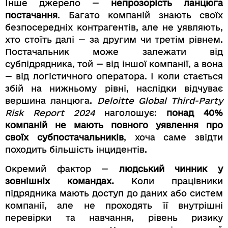
Інше джерело —
непрозорість ланцюга
постачання
. Багато компаній знають своїх
безпосередніх контрагентів, але не уявляють,
хто стоїть далі — за другим чи третім рівнем.
Постачальник може залежати від
субпідрядника, той — від іншої компанії, а вона
— від логістичного оператора. І коли стається
збій на нижньому рівні, наслідки відчуває
вершина ланцюга.
Deloitte Global Third-Party
Risk Report 2024
наголошує:
понад 40%
компаній не мають повного уявлення про
своїх субпостачальників
, хоча саме звідти
походить більшість інцидентів.
Окремий фактор —
людський чинник у
зовнішніх командах.
Коли працівники
підрядника мають доступ до даних або систем
компанії, але не проходять її внутрішні
перевірки та навчання, рівень ризику