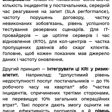
кількість інцидентів у постачальника, середній
час реагування на запит (SLA performance),
частоту порушень договору, частку
невиконаних зобов’язань, рівень успішного
тестування резервних сценаріїв. Для ІТ-
провайдерів — це uptime серверів і час
відновлення (RTO), для кол-центрів — частка
пропущених дзвінків або скарг клієнтів.
Головне, щоб кожен показник мав джерело
даних і частоту оновлення.
Другий принцип —
інтегрувати ці KRI у ризик-
апетит.
Наприклад: “допустимий рівень
недоступності послуг постачальників — до 1%
робочого часу на квартал” або “частка
інцидентів, спричинених третіми сторонами,
не перевищує 10% загальних операційних
втрат”. Такі пороги дають змогу оцінити не
лише ефективність партнерів, а й
рівень