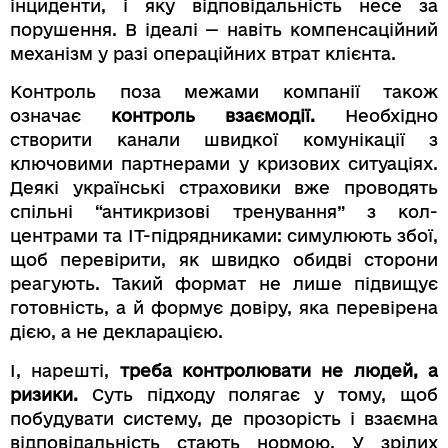
інциденти, і яку відповідальність несе за
порушення. В ідеалі — навіть компенсаційний
механізм у разі операційних втрат клієнта.
Контроль поза межами компанії також
означає
контроль взаємодії.
Необхідно
створити канали швидкої комунікації з
ключовими партнерами у кризових ситуаціях.
Деякі українські страховики вже проводять
спільні “антикризові тренування” з кол-
центрами та IT-підрядниками: симулюють збої,
щоб перевірити, як швидко обидві сторони
реагують. Такий формат не лише підвищує
готовність, а й формує довіру, яка перевірена
дією, а не декларацією.
І, нарешті,
треба контролювати не людей, а
ризики.
Суть підходу полягає у тому, щоб
побудувати систему, де прозорість і взаємна
відповідальність стають нормою. У зрілих