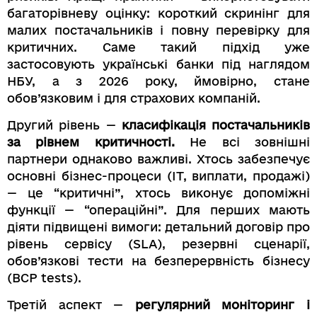
багаторівневу оцінку: короткий скринінг для
малих постачальників і повну перевірку для
критичних. Саме такий підхід уже
застосовують українські банки під наглядом
НБУ, а з 2026 року, ймовірно, стане
обов’язковим і для страхових компаній.
Другий рівень —
класифікація постачальників
за рівнем критичності.
Не всі зовнішні
партнери однаково важливі. Хтось забезпечує
основні бізнес-процеси (IT, виплати, продажі)
— це “критичні”, хтось виконує допоміжні
функції — “операційні”. Для перших мають
діяти підвищені вимоги: детальний договір про
рівень сервісу (SLA), резервні сценарії,
обов’язкові тести на безперервність бізнесу
(BCP tests).
Третій аспект —
регулярний моніторинг і