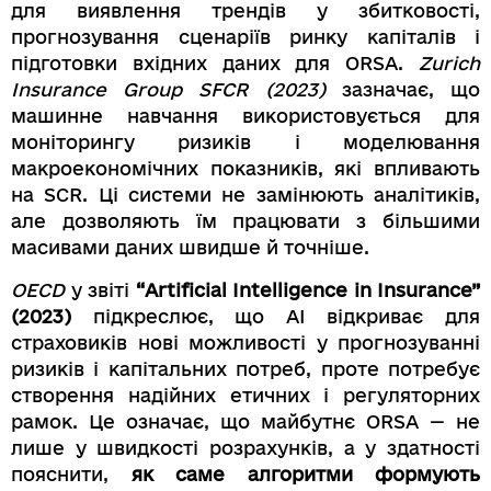
для виявлення трендів у збитковості,
прогнозування сценаріїв ринку капіталів і
підготовки вхідних даних для ORSA.
Zurich
Insurance Group SFCR (2023)
зазначає, що
машинне навчання використовується для
моніторингу ризиків і моделювання
макроекономічних показників, які впливають
на SCR. Ці системи не замінюють аналітиків,
але дозволяють їм працювати з більшими
масивами даних швидше й точніше.
OECD
у звіті
“Artificial Intelligence in Insurance”
(2023)
підкреслює, що AI відкриває для
страховиків нові можливості у прогнозуванні
ризиків і капітальних потреб, проте потребує
створення надійних етичних і регуляторних
рамок. Це означає, що майбутнє ORSA — не
лише у швидкості розрахунків, а у здатності
пояснити,
як саме алгоритми формують