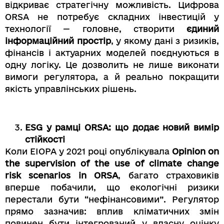
відкриває стратегічну можливість. Цифрова
ORSA не потребує складних інвестицій у
технології — головне, створити
єдиний
інформаційний простір
, у якому дані з ризиків,
фінансів і актуарних моделей поєднуються в
одну логіку. Це дозволить не лише виконати
вимоги регулятора, а й реально покращити
якість управлінських рішень.
ESG у рамці ORSA: що додає новий вимір
стійкості
Коли EIOPA у 2021 році опублікувала
Opinion on
the supervision of the use of climate change
risk scenarios in ORSA
, багато страховиків
вперше побачили, що екологічні ризики
перестали бути “нефінансовими”. Регулятор
прямо зазначив: вплив кліматичних змін
повинен бути інтегрований у власну оцінку