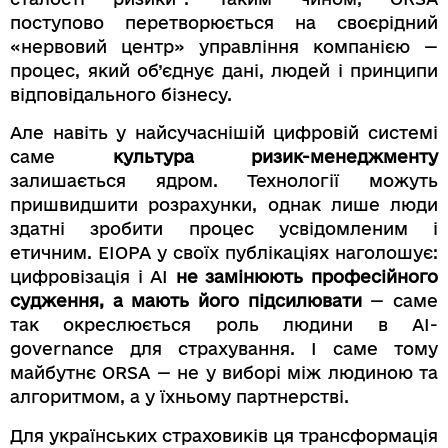
поступово перетворюється на своєрідний
«нервовий центр» управління компанією —
процес, який об’єднує дані, людей і принципи
відповідального бізнесу.
Але навіть у найсучаснішій цифровій системі
саме
культура ризик-менеджменту
залишається ядром. Технології можуть
пришвидшити розрахунки, однак лише люди
здатні зробити процес усвідомленим і
етичним. EIOPA у своїх публікаціях наголошує:
цифровізація і AI
не замінюють професійного
судження, а мають його підсилювати
— саме
так окреслюється роль людини в AI-
governance для страхування. І саме тому
майбутнє ORSA — не у виборі між людиною та
алгоритмом, а у їхньому партнерстві.
Для українських страховиків ця трансформація