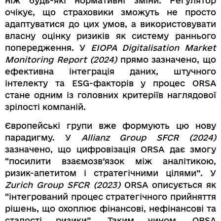
ніж будь-які нормативні зміни. Регулятор
очікує, що страховики зможуть не просто
адаптуватися до цих умов, а використовувати
власну оцінку ризиків як систему раннього
попередження. У
EIOPA Digitalisation Market
Monitoring Report (2024)
прямо зазначено, що
ефективна інтеграція даних, штучного
інтелекту та ESG-факторів у процес ORSA
стане одним із головних критеріїв наглядової
зрілості компаній.
Європейські групи вже формують цю нову
парадигму. У
Allianz Group SFCR (2024)
зазначено, що цифровізація ORSA дає змогу
“посилити взаємозв’язок між аналітикою,
ризик-апетитом і стратегічними цілями”. У
Zurich Group SFCR (2023)
ORSA описується як
“інтегрований процес стратегічного прийняття
рішень, що охоплює фінансові, нефінансові та
сталості ризики”. Таким чином, ORSA