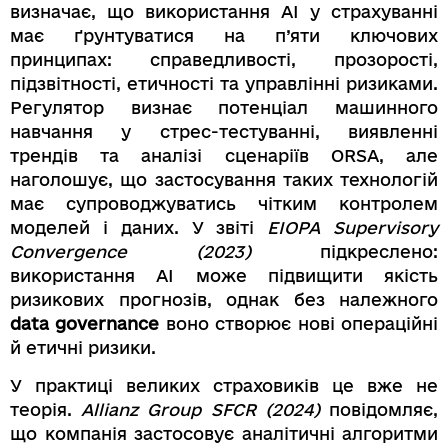
визначає, що використання AI у страхуванні
має ґрунтуватися на п’яти ключових
принципах: справедливості, прозорості,
підзвітності, етичності та управлінні ризиками.
Регулятор визнає потенціал машинного
навчання у стрес-тестуванні, виявленні
трендів та аналізі сценаріїв ORSA, але
наголошує, що застосування таких технологій
має супроводжуватись чітким контролем
моделей і даних. У звіті
EIOPA Supervisory
Convergence (2023)
підкреслено:
використання AI може підвищити якість
ризикових прогнозів, однак без належного
data governance
воно створює нові операційні
й етичні ризики.
У практиці великих страховиків це вже не
теорія.
Allianz Group SFCR (2024)
повідомляє,
що компанія застосовує аналітичні алгоритми