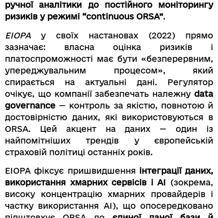
ручної аналітики до постійного моніторингу
ризиків у режимі “continuous ORSA”
.
EIOPA
у своїх настановах (2022) прямо
зазначає: власна оцінка ризиків і
платоспроможності має бути «безперервним,
упереджувальним процесом», який
спирається на актуальні дані. Регулятор
очікує, що компанії забезпечать належну
data
governance
— контроль за якістю, повнотою й
достовірністю даних, які використовуються в
ORSA. Цей акцент на даних — один із
найпомітніших трендів у європейській
страховій політиці останніх років.
EIOPA фіксує пришвидшення
інтеграції даних,
використання хмарних сервісів і AI
(зокрема,
високу концентрацію хмарних провайдерів і
частку використання AI), що опосередковано
підштовхує ORSA до
єдиної даної бази й