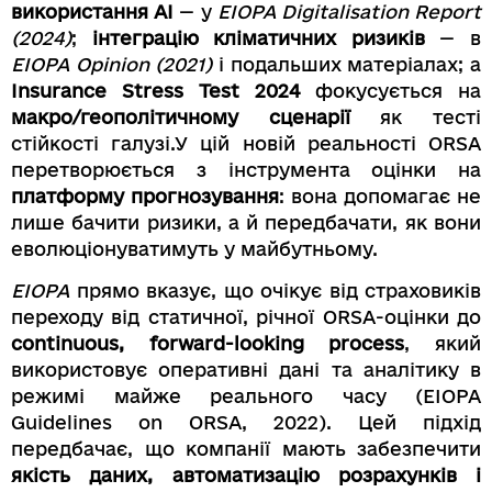
використання AI
— у
EIOPA Digitalisation Report
(2024)
;
інтеграцію кліматичних ризиків
— в
EIOPA Opinion (2021)
і подальших матеріалах; а
Insurance Stress Test 2024
фокусується на
макро/геополітичному сценарії
як тесті
стійкості галузі.У цій новій реальності ORSA
перетворюється з інструмента оцінки на
платформу прогнозування
: вона допомагає не
лише бачити ризики, а й передбачати, як вони
еволюціонуватимуть у майбутньому.
EIOPA
прямо вказує, що очікує від страховиків
переходу від статичної, річної ORSA-оцінки до
continuous, forward-looking process
, який
використовує оперативні дані та аналітику в
режимі майже реального часу (EIOPA
Guidelines on ORSA, 2022). Цей підхід
передбачає, що компанії мають забезпечити
якість даних, автоматизацію розрахунків і