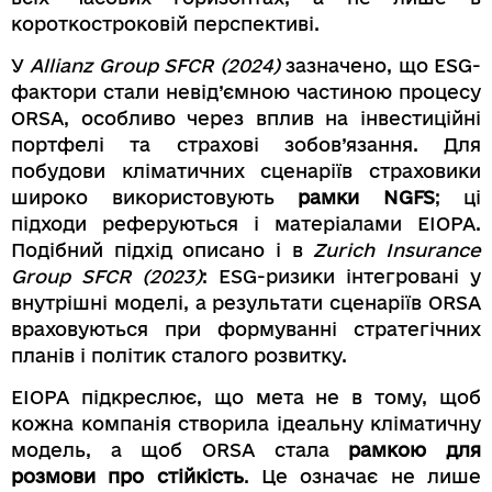
короткостроковій перспективі.
У
Allianz Group SFCR (2024)
зазначено, що ESG-
фактори стали невід’ємною частиною процесу
ORSA, особливо через вплив на інвестиційні
портфелі та страхові зобов’язання. Для
побудови кліматичних сценаріїв страховики
широко використовують
рамки NGFS
; ці
підходи реферуються і матеріалами EIOPA.
Подібний підхід описано і в
Zurich Insurance
Group SFCR (2023)
: ESG-ризики інтегровані у
внутрішні моделі, а результати сценаріїв ORSA
враховуються при формуванні стратегічних
планів і політик сталого розвитку.
EIOPA підкреслює, що мета не в тому, щоб
кожна компанія створила ідеальну кліматичну
модель, а щоб ORSA стала
рамкою для
розмови про стійкість
. Це означає не лише