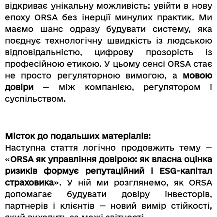
відкриває унікальну можливість: увійти в нову
епоху ORSA без інерції минулих практик. Ми
маємо шанс одразу будувати систему, яка
поєднує технологічну швидкість із людською
відповідальністю, цифрову прозорість із
професійною етикою. У цьому сенсі ORSA стає
не просто регуляторною вимогою, а
мовою
довіри
— між компанією, регулятором і
суспільством.
Місток до подальших матеріалів:
Наступна стаття логічно продовжить тему —
«
ORSA як управління довірою: як власна оцінка
ризиків формує репутаційний і ESG-капітал
страховика
». У ній ми розглянемо, як ORSA
допомагає будувати довіру інвесторів,
партнерів і клієнтів — новий вимір стійкості,