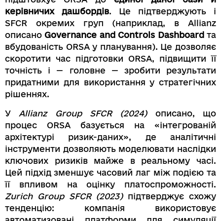
керівничих дашбордів
. Це підтверджують і
SFCR окремих груп (наприклад, в Allianz
описано
Governance and Controls Dashboard
та
вбудованість ORSA у планування). Це дозволяє
скоротити час підготовки ORSA, підвищити її
точність і — головне — зробити результати
придатними для використання у стратегічних
рішеннях.
У
Allianz Group SFCR (2024)
описано, що
процес ORSA базується на «інтегрованій
архітектурі ризик-даних», де аналітичні
інструменти дозволяють моделювати наслідки
ключових ризиків майже в реальному часі.
Цей підхід зменшує часовий лаг між подією та
її впливом на оцінку платоспроможності.
Zurich Group SFCR (2023)
підтверджує схожу
тенденцію: компанія використовує
автоматизовані платформи для симуляції