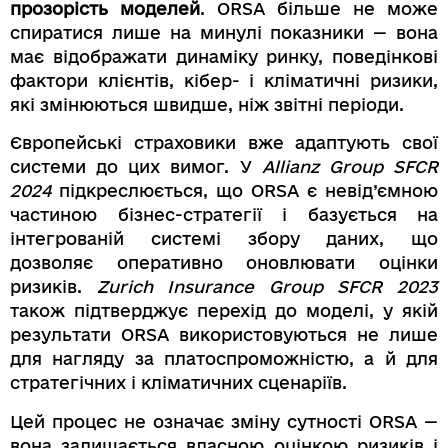
прозорість моделей
. ORSA більше не може
спиратися лише на минулі показники — вона
має відображати динаміку ринку, поведінкові
фактори клієнтів, кібер- і кліматичні ризики,
які змінюються швидше, ніж звітні періоди.
Європейські страховики вже адаптують свої
системи до цих вимог. У
Allianz Group SFCR
2024
підкреслюється, що ORSA є невід’ємною
частиною бізнес-стратегії і базується на
інтегрованій системі збору даних, що
дозволяє оперативно оновлювати оцінки
ризиків.
Zurich Insurance Group SFCR 2023
також підтверджує перехід до моделі, у якій
результати ORSA використовуються не лише
для нагляду за платоспроможністю, а й для
стратегічних і кліматичних сценаріїв.
Цей процес не означає зміну сутності ORSA —
вона залишається власною оцінкою ризиків і