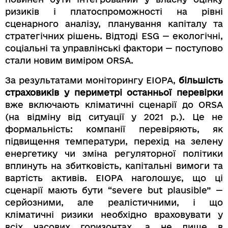
ризиків і платоспроможності на рівні
сценарного аналізу, планування капіталу та
стратегічних рішень. Відтоді ESG — екологічні,
соціальні та управлінські фактори — поступово
стали новим виміром ORSA.
За результатами моніторингу EIOPA,
більшість
страховиків у периметрі останньої перевірки
вже включають кліматичні сценарії до ORSA
(на відміну від ситуації у 2021 р.). Це не
формальність: компанії перевіряють, як
підвищення температури, перехід на зелену
енергетику чи зміна регуляторної політики
вплинуть на збитковість, капітальні вимоги та
вартість активів. EIOPA наголошує, що ці
сценарії мають бути “severe but plausible” —
серйозними, але реалістичними, і що
кліматичні ризики необхідно враховувати у
всіх часових горизонтах, а не лише в