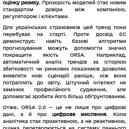
оцінку ризику
. Прозорість моделей стає новим
стандартом довіри між компанією,
регулятором і клієнтами.
Для українських страховиків цей тренд поки
перебуває на старті. Проте досвід ЄС
демонструє: навіть базові алгоритми
прогнозування можуть допомогти значно
покращити якість ORSA. Наприклад,
автоматичний аналіз трендів за історією
збитковості чи ринкових показників дозволяє
виявляти нові сценарії раніше, ніж вони
потраплять до звіту. Штучний інтелект не
замінює професійного судження, але
допомагає зробити його більш обґрунтованим.
Отже, ORSA 2.0 — це не лише про цифрові
дані, а й про
цифрове мислення
. Коли
аналітика стає проактивною, а не реактивною,
оцінка перетворюється на систему раннього