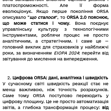
платоспроможності. Але її форма
еволюціонує. Якщо перше покоління ORSA
описувало “
що сталося
”, то
ORSA 2.0 пояснює,
що може статися і чому
. Вона поєднує
управлінську культуру з технологічними
інструментами, роблячи процес не просто
аналітичним, а стратегічним. І саме це —
головний виклик для страховиків у найближчі
роки, за визначенням
EIOPA 2024
: перейти від
звітування до мислення на випередження.
Цифрова ORSA: дані, аналітика і швидкість
У сучасному світі швидкість реакції стає не
менш важливою, ніж точність розрахунків.
Саме тому ORSA поступово переходить у
цифрову площину. Це не просто автоматизація
звітів, а глибока трансформація процесу:
від