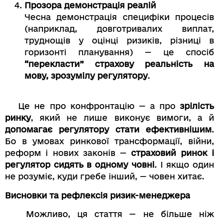
Прозора демонстрація реалій
Чесна демонстрація специфіки процесів
(наприклад, довготривалих виплат,
труднощів у оцінці ризиків, різниці в
горизонті планування) — це спосіб
“перекласти” страхову реальність на
мову, зрозумілу регулятору
.
Це не про конфронтацію — а про
зрілість
ринку
, який не лише виконує вимоги, а й
допомагає регулятору стати ефективнішим
.
Бо в умовах ринкової трансформації, війни,
реформ і нових законів —
страховий ринок і
регулятор сидять в одному човні
. І якщо один
не розуміє, куди гребе інший, — човен хитає.
Висновки та рефлексія ризик-менеджера
Можливо, ця стаття — не більше ніж