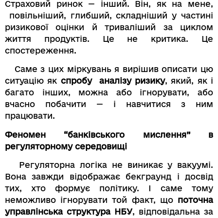
Страховий ринок — інший. Він, як на мене,
повільніший, глибший, складніший у частині
ризикової оцінки й триваліший за циклом
життя продуктів. Це не критика. Це
спостереження.
Саме з цих міркувань я вирішив описати цю
ситуацію як
спробу аналізу ризику
, який, як і
багато інших, можна або ігнорувати, або
вчасно побачити — і навчитися з ним
працювати.
Феномен “банківського мислення” в
регуляторному середовищі
Регуляторна логіка не виникає у вакуумі.
Вона завжди відображає бекграунд і досвід
тих, хто формує політику. І саме тому
неможливо ігнорувати той факт, що
поточна
управлінська структура НБУ
, відповідальна за