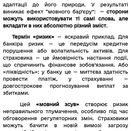
адаптації до його природи. У результаті
виникає ефект “мовного бар’єру”: —
сторони
можуть використовувати ті самі слова, але
вкладати в них абсолютно різний зміст
.
Термін «ризик»
— яскравий приклад. Для
банкіра ризик — це передусім кредитне
порушення або волатильність активів. Для
страховика — це ймовірність настання події,
що спричинить фінансове зобов’язання. Або
«ліквідність»: у банку це — миттєва здатність
провести платіж, у страхуванні —
довгострокове прогнозування виплат за
збитками.
Цей
«мовний зсув»
створює ризик
неправильного тлумачення, особливо під час
обговорення регуляторних змін. Страховики
можуть бачити в новій вимозі загрозу