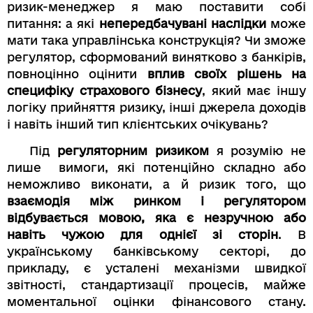
ризик-менеджер я маю поставити собі
питання: а які
непередбачувані наслідки
може
мати така управлінська конструкція? Чи зможе
регулятор, сформований винятково з банкірів,
повноцінно оцінити
вплив своїх рішень на
специфіку страхового бізнесу
, який має іншу
логіку прийняття ризику, інші джерела доходів
і навіть інший тип клієнтських очікувань?
Під
регуляторним ризиком
я розумію не
лише вимоги, які потенційно складно або
неможливо виконати, а й ризик того, що
взаємодія між ринком і регулятором
відбувається мовою, яка є незручною або
навіть чужою для однієї зі сторін
. В
українському банківському секторі, до
прикладу, є усталені механізми швидкої
звітності, стандартизації процесів, майже
моментальної оцінки фінансового стану.