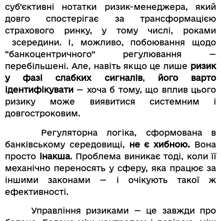
суб’єктивні нотатки ризик-менеджера, який
довго спостерігає за трансформацією
страхового ринку, у тому числі, роками
зсередини. І, можливо, побоювання щодо
“банкоцентричного” регулювання —
перебільшені. Але, навіть якщо це лише
ризик
у фазі слабких сигналів
,
його варто
ідентифікувати
— хоча б тому, що вплив цього
ризику може виявитися системним і
довгостроковим.
Регуляторна логіка, сформована в
банківському середовищі,
не є хибною.
Вона
просто
інакша
. Проблема виникає тоді, коли її
механічно переносять у сферу, яка працює за
іншими законами — і очікують такої ж
ефективності.
Управління ризиками — це завжди про