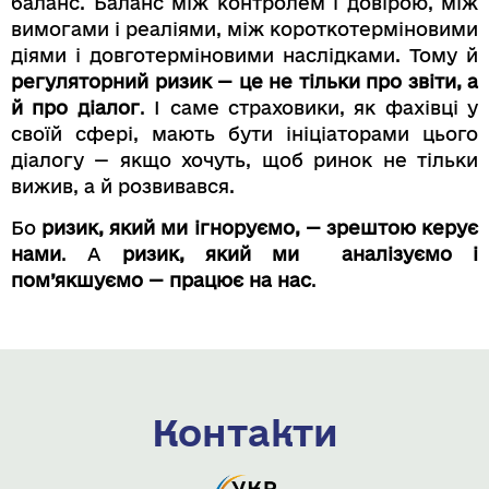
баланс. Баланс між контролем і довірою, між
вимогами і реаліями, між короткотерміновими
діями і довготерміновими наслідками. Тому й
регуляторний ризик — це не тільки про звіти, а
й про діалог
. І саме страховики, як фахівці у
своїй сфері, мають бути ініціаторами цього
діалогу — якщо хочуть, щоб ринок не тільки
вижив, а й розвивався.
Бо
ризик, який ми ігноруємо, — зрештою керує
нами
. А
ризик, який ми аналізуємо і
пом’якшуємо — працює на нас
.
Контакти