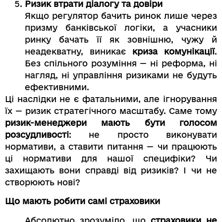
Ризик втрати діалогу та довіри
Якщо регулятор бачить ринок лише через
призму банківської логіки, а учасники
ринку бачать її як зовнішню, чужу й
неадекватну, виникає
криза комунікації
.
Без спільного розуміння — ні реформа, ні
нагляд, ні управління ризиками не будуть
ефективними.
Ці наслідки не є фатальними, але ігнорування
їх — ризик стратегічного масштабу. Саме тому
ризик-менеджери мають бути голосом
розсудливості
: не просто виконувати
нормативи, а ставити питання — чи працюють
ці нормативи для нашої специфіки? Чи
захищають вони справді від ризиків? І чи не
створюють нові?
Що мають робити самі страховики
Абсолютно зрозуміло, що
страховики не