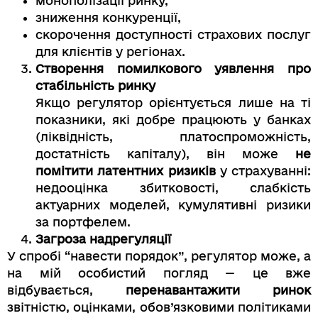
монополізації ринку,
зниження конкуренції,
скорочення доступності страхових послуг
для клієнтів у регіонах.
Створення помилкового уявлення про
стабільність ринку
Якщо регулятор орієнтується лише на ті
показники, які добре працюють у банках
(ліквідність, платоспроможність,
достатність капіталу), він може
не
помітити латентних ризиків
у страхуванні:
недооцінка збитковості, слабкість
актуарних моделей, кумулятивні ризики
за портфелем.
Загроза надрегуляції
У спробі “навести порядок”, регулятор може, а
на мій особистий погляд — це вже
відбувається,
перенавантажити ринок
звітністю, оцінками, обов’язковими політиками