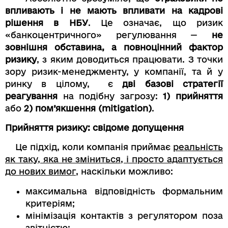
впливають і не мають впливати на кадрові
рішення в НБУ
. Це означає, що ризик
«банкоцентричного» регулювання —
не
зовнішня обставина, а повноцінний фактор
ризику
, з яким доводиться працювати. З точки
зору ризик-менеджменту, у компанії, та й у
ринку в цілому, є
дві базові стратегії
реагування
на подібну загрозу:
1) прийняття
або
2) пом’якшення (mitigation)
.
Прийняття ризику: свідоме допущення
Це підхід, коли компанія приймає
реальність
як таку, яка не зміниться, і просто адаптується
до нових вимог
, наскільки можливо:
максимальна відповідність формальним
критеріям;
мінімізація контактів з регулятором поза
звітністю;