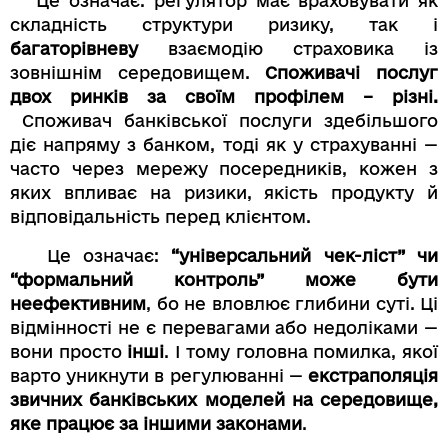
Це означає: регулятор має враховувати як
складність структури ризику, так і
багаторівневу
взаємодію страховика із
зовнішнім середовищем.
Споживачі послуг
двох ринків за своїм профілем – різні.
Споживач банківської послуги здебільшого
діє напряму з банком, тоді як у страхуванні —
часто через мережу посередників, кожен з
яких впливає на ризики, якість продукту й
відповідальність перед клієнтом.
Це означає:
“універсальний чек-ліст” чи
“формальний контроль” може бути
неефективним
, бо не вловлює глибини суті. Ці
відмінності не є перевагами або недоліками —
вони просто
інші
. І тому головна помилка, якої
варто уникнути в регулюванні —
екстраполяція
звичних банківських моделей на середовище,
яке працює за іншими законами
.