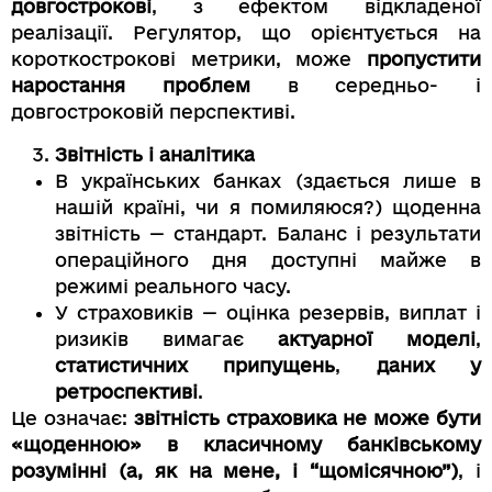
довгострокові
, з ефектом відкладеної
реалізації. Регулятор, що орієнтується на
короткострокові метрики, може
пропустити
наростання проблем
в середньо- і
довгостроковій перспективі.
Звітність і аналітика
В українських банках (здається лише в
нашій країні, чи я помиляюся?) щоденна
звітність — стандарт. Баланс і результати
операційного дня доступні майже в
режимі реального часу.
У страховиків — оцінка резервів, виплат і
ризиків вимагає
актуарної моделі
,
статистичних припущень
,
даних у
ретроспективі
.
Це означає:
звітність страховика не може бути
«щоденною» в класичному банківському
розумінні (а, як на мене, і “щомісячною”)
, і