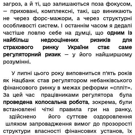
загроз, а й ті, що залишаються поза фокусом,
— приховані, комплексні, такі, що виникають
не через форс-мажори, а через структурні
особливості систем. І останнім часом я дедалі
частіше ловлю себе на думці, що
одним із
найбільш недооцінених ризиків для
страхового ринку України стає саме
регуляторний ризик
— у його найширшому
розумінні.
У липні цього року виповниться п’ять років
як Нацбанк став регулятором небанківського
фінансового ринку в межах реформи «спліт».
За цей час працівниками регулятора була
проведена колосальна робота
, зокрема, були
встановлені чіткі правила гри на ранку,
здійснено його суттєве оздоровлення
шляхом запровадження вимог до прозорості
структури власності фінансових установ, їх