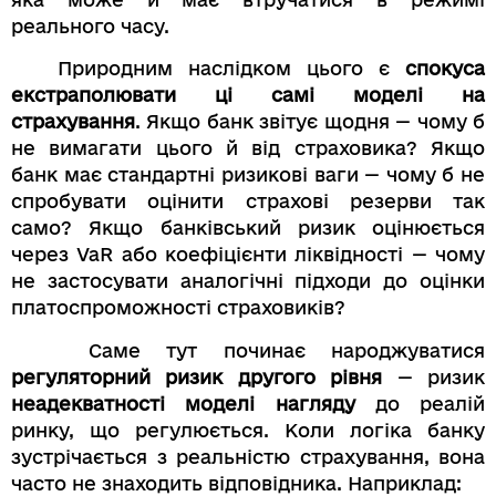
реального часу.
Природним наслідком цього є
спокуса
екстраполювати ці самі моделі на
страхування
. Якщо банк звітує щодня — чому б
не вимагати цього й від страховика? Якщо
банк має стандартні ризикові ваги — чому б не
спробувати оцінити страхові резерви так
само? Якщо банківський ризик оцінюється
через VaR або коефіцієнти ліквідності — чому
не застосувати аналогічні підходи до оцінки
платоспроможності страховиків?
Саме тут починає народжуватися
регуляторний ризик другого рівня
— ризик
неадекватності моделі нагляду
до реалій
ринку, що регулюється. Коли логіка банку
зустрічається з реальністю страхування, вона
часто не знаходить відповідника. Наприклад: