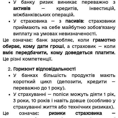
У банку ризик виникає переважно з
активів
— кредитів, інвестицій,
міжбанківських операцій.
У страховика — з
пасивів
: страховики
приймають на себе майбутню зобов’язану
виплату на умовах невизначеності.
Це означає: банк заробляє, коли
грамотно
обирає, кому дати гроші
, а страховик — коли
вміє передбачити, кому доведеться платити
.
Це різні компетенції.
Горизонт відповідальності
У банках більшість продуктів мають
короткий цикл (депозити, кредити —
переважно до 1 року).
У страхуванні — поліси можуть діяти 1 рік,
3 роки, 10 років і навіть довше (особливо у
страхуванні життя або технічних ризиках).
Це означає:
ризики страховика —