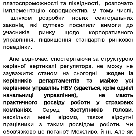
платоспроможності та ліквідності, розпочато
імплементацію євродиректив, у тому числі,
шляхом розробки нових секторальних
законів, які суттєво посилили вимоги до
учасників ринку щодо корпоративного
управління, підвищення стандартів ринкової
поведінки.
Але водночас, спостерігаючи за структурою
керівної вертикалі регулятора, не можу не
зауважити: станом на сьогодні
жоден із
керівників департаментів та майже усі
керівники управлінь НБУ (здається, крім однієї
начальниці управління), не мають
практичного досвіду роботи у страхових
компаніях
. Серед
Заступників Голови
,
наскільки мені відомо, також відсутні
працівники з таким досвідом роботи. Чи
обов’язково це погано? Можливо, й ні. Але як