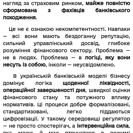
нагляд за страховим ринком,
майже повністю
сформована з фахівців банківського
походження
.
Це не є ознакою некомпетентності. Навпаки
— всі вони мають бездоганну репутацію,
сильний управлінський досвід, глибоке
розуміння фінансового сектору. Проблема —
не в людях. Проблема — в
логіці, яку вони
несуть із собою
, інколи — неусвідомлено.
В українській банківській моделі бізнесу
домінує логіка
щоденної ліквідності,
операційної завершеності дня
, швидкої оцінки
фінансового стану та потужного впливу
нормативів. Ці процеси добре формалізовані,
стандартизовані, легко піддаються
цифровізації. У такому середовищі регулятор
— не просто спостерігач, а
інтервенційна сила
,
яка може й має втручатися в режимі