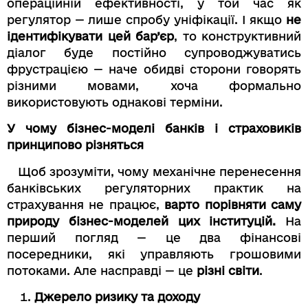
операційній ефективності, у той час як
регулятор — лише спробу уніфікації. І якщо
не
ідентифікувати цей бар’єр
, то конструктивний
діалог буде постійно супроводжуватись
фрустрацією — наче обидві сторони говорять
різними мовами, хоча формально
використовують однакові терміни.
У чому бізнес-моделі банків і страховиків
принципово різняться
Щоб зрозуміти, чому механічне перенесення
банківських регуляторних практик на
страхування не працює,
варто порівняти саму
природу бізнес-моделей цих інституцій.
На
перший погляд — це два фінансові
посередники, які управляють грошовими
потоками. Але насправді — це
різні світи
.
Джерело ризику та доходу