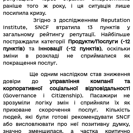
раніше того ж року, і ця ситуація лише
посилила кризу.
Згідно з дослідженням Reputation
Institute, SNCF втратила 13 пунктів у
загальному рейтингу репутації. Найбільше
постраждали категорії
Продукти/Послуги (-12
пунктів)
та
Інновації (-12 пунктів)
, оскільки
зміни в розкладі не сприймалися як
покращення послуг.
Ще одним наслідком став зниження
довіри до
управління компанії та
корпоративної соціальної відповідальності
(Governance і Citizenship). Пасажири не
зрозуміли логіку змін і сприйняли їх як
приховане скорочення послуг. Кількість
людей, які були готові рекомендувати SNCF
або висловлювати про неї позитивну думку,
значно зменшилася, а частка критично