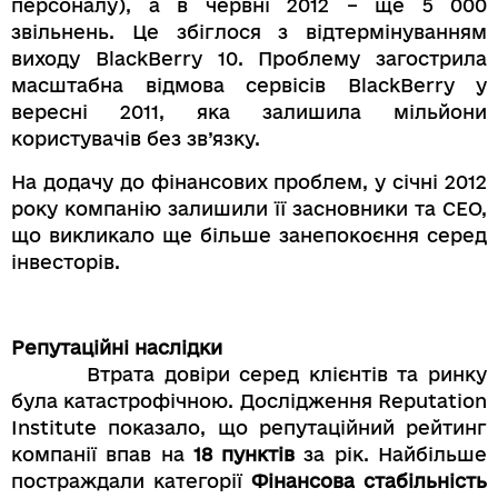
персоналу), а в червні 2012 – ще 5 000
звільнень. Це збіглося з відтермінуванням
виходу BlackBerry 10. Проблему загострила
масштабна відмова сервісів BlackBerry у
вересні 2011, яка залишила мільйони
користувачів без зв’язку.
На додачу до фінансових проблем, у січні 2012
року компанію залишили її засновники та СЕО,
що викликало ще більше занепокоєння серед
інвесторів.
Репутаційні наслідки
Втрата довіри серед клієнтів та ринку
була катастрофічною. Дослідження Reputation
Institute показало, що репутаційний рейтинг
компанії впав на
18 пунктів
за рік. Найбільше
постраждали категорії
Фінансова стабільність