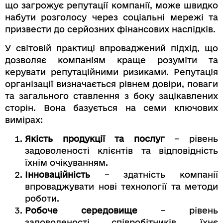
що загрожує репутації компанії, може швидко
набути розголосу через соціальні мережі та
призвести до серйозних фінансових наслідків.
У світовій практиці впроваджений підхід, що
дозволяє компаніям краще розуміти та
керувати репутаційними ризиками. Репутація
організації визначається рівнем довіри, поваги
та загального ставлення з боку зацікавлених
сторін. Вона базується на семи ключових
вимірах:
Якість продукції та послуг
– рівень
задоволеності клієнтів та відповідність
їхнім очікуванням.
Інноваційність
– здатність компанії
впроваджувати нові технології та методи
роботи.
Робоче середовище
– рівень
задоволеності співробітників, їхнє