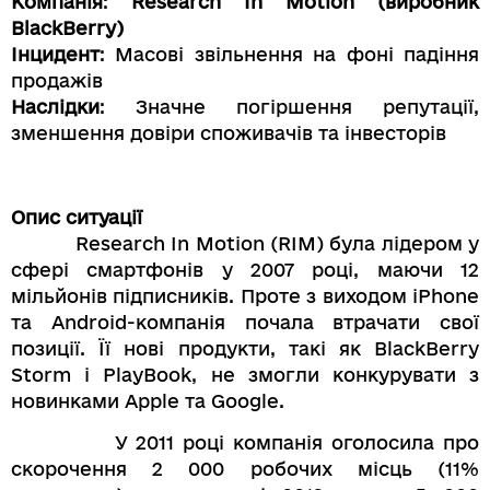
Компанія
:
Research In Motion (виробник
BlackBerry)
Інцидент
: Масові звільнення на фоні падіння
продажів
Наслідки
: Значне погіршення репутації,
зменшення довіри споживачів та інвесторів
Опис ситуації
Research In Motion (RIM) була лідером у
сфері смартфонів у 2007 році, маючи 12
мільйонів підписників. Проте з виходом iPhone
та Android-компанія почала втрачати свої
позиції. Її нові продукти, такі як BlackBerry
Storm і PlayBook, не змогли конкурувати з
новинками Apple та Google.
У 2011 році компанія оголосила про
скорочення 2 000 робочих місць (11%