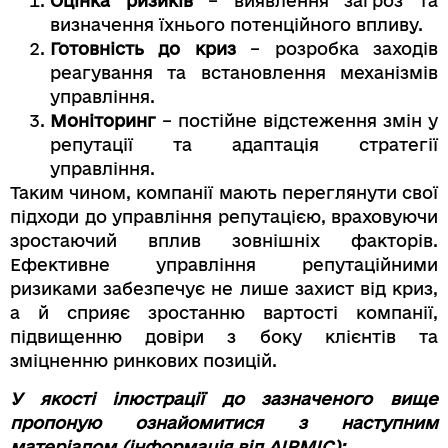
Оцінка ризиків
– виявлення загроз та
визначення їхнього потенційного впливу.
Готовність до криз
– розробка заходів
реагування та встановлення механізмів
управління.
Моніторинг
– постійне відстеження змін у
репутації та адаптація стратегії
управління.
Таким чином, компанії мають переглянути свої
підходи до управління репутацією, враховуючи
зростаючий вплив зовнішніх факторів.
Ефективне управління репутаційними
ризиками забезпечує не лише захист від криз,
а й сприяє зростанню вартості компанії,
підвищенню довіри з боку клієнтів та
зміцненню ринкових позицій.
У якості ілюстрації до зазначеного вище
пропоную ознайомитися з наступним
матеріалом (інформація від
AIRMIC):