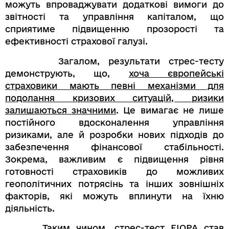
можуть впроваджувати додаткові вимоги до
звітності та управління капіталом, що
сприятиме підвищенню прозорості та
ефективності страхової галузі.
Загалом, результати стрес-тесту
демонструють, що,
хоча європейські
страховики мають певні механізми для
подолання кризових ситуацій, ризики
залишаються значними
. Це вимагає не лише
постійного вдосконалення управління
ризиками, але й розробки нових підходів до
забезпечення фінансової стабільності.
Зокрема, важливим є підвищення рівня
готовності страховиків до можливих
геополітичних потрясінь та інших зовнішніх
факторів, які можуть вплинути на їхню
діяльність.
Таким чином,
стрес-тест EIOPA став