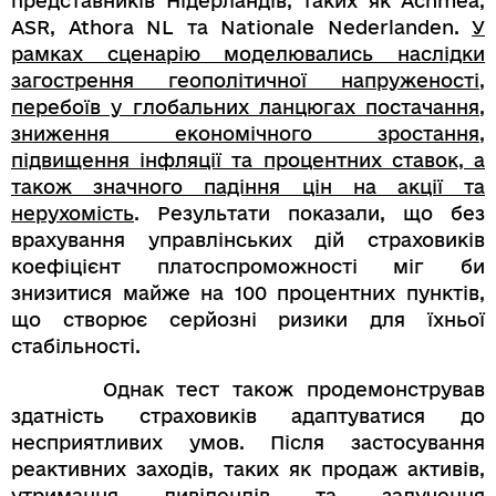
представників Нідерландів, таких як Achmea,
ASR, Athora NL та Nationale Nederlanden.
У
рамках сценарію моделювались наслідки
загострення геополітичної напруженості,
перебоїв у глобальних ланцюгах постачання,
зниження економічного зростання,
підвищення інфляції та процентних ставок, а
також значного падіння цін на акції та
нерухомість
. Результати показали, що без
врахування управлінських дій страховиків
коефіцієнт платоспроможності міг би
знизитися майже на 100 процентних пунктів,
що створює серйозні ризики для їхньої
стабільності.
Однак тест також продемонстрував
здатність страховиків адаптуватися до
несприятливих умов. Після застосування
реактивних заходів, таких як продаж активів,
утримання дивідендів та залучення