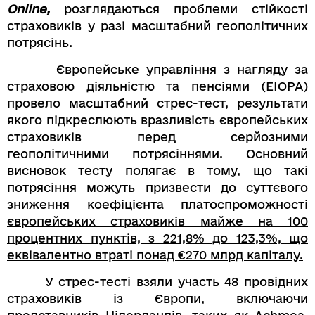
Online,
розглядаються проблеми стійкості
страховиків у разі масштабний геополітичних
потрясінь.
Європейське управління з нагляду за
страховою діяльністю та пенсіями (EIOPA)
провело масштабний стрес-тест, результати
якого підкреслюють вразливість європейських
страховиків перед серйозними
геополітичними потрясіннями. Основний
висновок тесту полягає в тому, що
такі
потрясіння можуть призвести до суттєвого
зниження коефіцієнта платоспроможності
європейських страховиків майже на 100
процентних пунктів, з 221,8% до 123,3%, що
еквівалентно втраті понад €270 млрд капіталу.
У стрес-тесті взяли участь 48 провідних
страховиків із Європи, включаючи