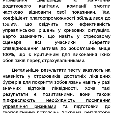
додаткового капіталу, компанії змогли
частково відновити свої показники. Так,
коефіцієнт платоспроможності збільшився до
139,9%, що свідчить про ефективність
управлінських рішень у кризових ситуаціях.
Варто зазначити, що навіть у стресовому
сценарії всі учасники зберегли
співвідношення активів до зобов’язань вище
100%, що є критичним для виконання їхніх
обов’язків перед страхувальниками.
Детальніше результати тесту вказують на
наявність у страховиків достатніх ліквідних
буферів для покриття зобов’язань навіть у разі
значних відтоків ліквідності
. Хоча такі
результати є позитивними, вони також
підкреслюють необхідність посилення
управління ризиками
та підготовки до
геополітичних потрясінь. Зокрема, регулятори