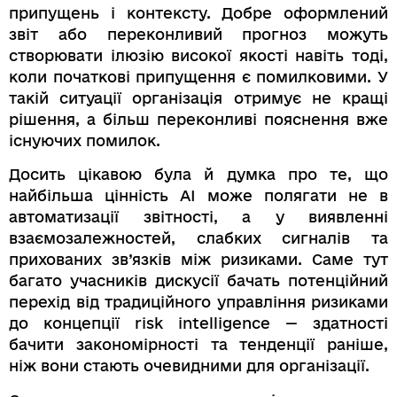
припущень і контексту. Добре оформлений
звіт або переконливий прогноз можуть
створювати ілюзію високої якості навіть тоді,
коли початкові припущення є помилковими. У
такій ситуації організація отримує не кращі
рішення, а більш переконливі пояснення вже
існуючих помилок.
Досить цікавою була й думка про те, що
найбільша цінність AI може полягати не в
автоматизації звітності, а у виявленні
взаємозалежностей, слабких сигналів та
прихованих зв’язків між ризиками. Саме тут
багато учасників дискусії бачать потенційний
перехід від традиційного управління ризиками
до концепції risk intelligence — здатності
бачити закономірності та тенденції раніше,
ніж вони стають очевидними для організації.