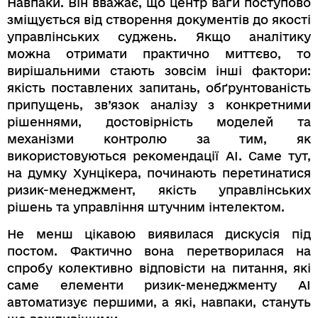
Навпаки. Він вважає, що центр ваги поступово
зміщується від створення документів до якості
управлінських суджень. Якщо аналітику
можна отримати практично миттєво, то
вирішальними стають зовсім інші фактори:
якість поставлених запитань, обґрунтованість
припущень, зв’язок аналізу з конкретними
рішеннями, достовірність моделей та
механізми контролю за тим, як
використовуються рекомендації AI. Саме тут,
на думку Хунцікера, починають перетинатися
ризик-менеджмент, якість управлінських
рішень та управління штучним інтелектом.
Не менш цікавою виявилася дискусія під
постом. Фактично вона перетворилася на
спробу колективно відповісти на питання, які
саме елементи ризик-менеджменту AI
автоматизує першими, а які, навпаки, стануть