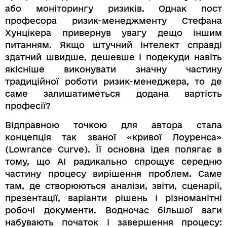
або моніторингу ризиків. Однак пост
професора ризик-менеджменту Стефана
Хунцікера привернув увагу дещо іншим
питанням. Якщо штучний інтелект справді
здатний швидше, дешевше і подекуди навіть
якісніше виконувати значну частину
традиційної роботи ризик-менеджера, то де
саме залишатиметься додана вартість
професії?
Відправною точкою для автора стала
концепція так званої «кривої Лоуренса»
(Lowrance Curve). Її основна ідея полягає в
тому, що AI радикально спрощує середню
частину процесу вирішення проблем. Саме
там, де створюються аналізи, звіти, сценарії,
презентації, варіанти рішень і різноманітні
робочі документи. Водночас більшої ваги
набувають початок і завершення процесу: