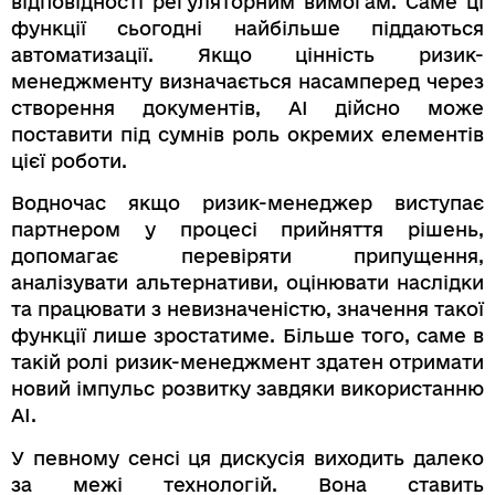
відповідності регуляторним вимогам. Саме ці
функції сьогодні найбільше піддаються
автоматизації. Якщо цінність ризик-
менеджменту визначається насамперед через
створення документів, AI дійсно може
поставити під сумнів роль окремих елементів
цієї роботи.
Водночас якщо ризик-менеджер виступає
партнером у процесі прийняття рішень,
допомагає перевіряти припущення,
аналізувати альтернативи, оцінювати наслідки
та працювати з невизначеністю, значення такої
функції лише зростатиме. Більше того, саме в
такій ролі ризик-менеджмент здатен отримати
новий імпульс розвитку завдяки використанню
AI.
У певному сенсі ця дискусія виходить далеко
за межі технологій. Вона ставить