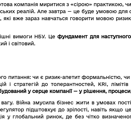
отова компанія миритися з «сірою» практикою, чи
нських реалій. Але завтра — це буде умовою для
ї, які вже зараз навчаться говорити мовою ризик
нішні вимоги НБУ. Це
фундамент для наступного 
й і світовий.
ого питання: чи є ризик-апетит формальністю, ч
 і стратегій до толерантностей, KRI, лімітів
вбудований у серце компанії — у рішення, процеси
вагу. Війна змусила бізнес жити в умовах пості
егулятор підштовхує до зрілості, навіть якщо ц
ія у глобальний ринок, де без чітко визначено