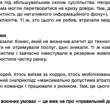
ся під збільшувальним склом суспільства. Неп
ма могли перетворитися на кризу довіри. Там, д
антність до негативного інформаційного фону»),
лієнтів. Ті ж, хто цього не робив, втрачали імі
ики
зали: бізнес, який не визначив апетит до технол
и не отримували послуг, дані зникали. Ті ж ком
истем і завчасно інвестували в резервне живле
ростили частку ринку.
дей. Хтось виїхав за кордон, хтось мобілізовани
чений (наприклад: «максимально допустима втрат
ні команди і працювали з ризиком. Там, де цього
 воєнних умовах — це вже не про «правильний д