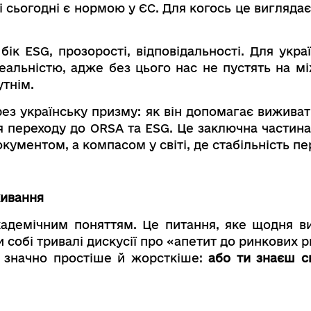
кі сьогодні є нормою у ЄС. Для когось це виглядає
бік ESG, прозорості, відповідальності. Для укр
еальністю, адже без цього нас не пустять на мі
утнім.
ез українську призму: як він допомагає виживати
ля переходу до ORSA та ESG. Це заключна частина
кументом, а компасом у світі, де стабільність п
живання
кадемічним поняттям. Це питання, яке щодня в
собі тривалі дискусії про «апетит до ринкових р
се значно простіше й жорсткіше:
або ти знаєш с