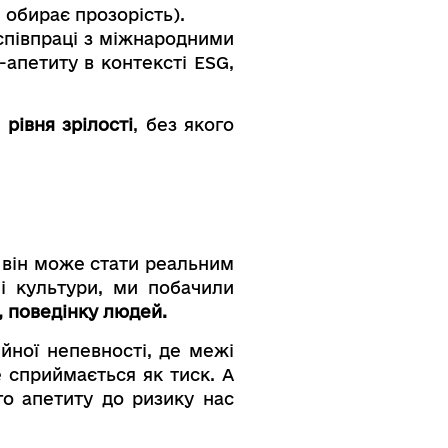
 обирає прозорість).
 співпраці з міжнародними
-апетиту в контексті ESG,
рівня зрілості
, без якого
и він може стати реальним
 і культури, ми побачили
, поведінку людей.
йної непевності, де межі
е сприймається як тиск. А
го апетиту до ризику нас