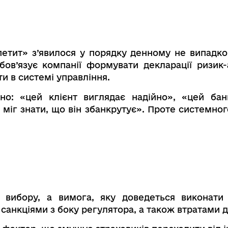
петит» з’явилося у порядку денному не випадко
в’язує компанії формувати декларації ризик-а
ти в системі управління.
вно: «цей клієнт виглядає надійно», «цей ба
 міг знати, що він збанкрутує». Проте системно
 вибору, а вимога, яку доведеться виконати
санкціями з боку регулятора, а також втратами д