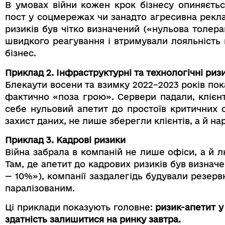
В умовах війни кожен крок бізнесу опиняєть
пост у соцмережах чи занадто агресивна рекла
ризиків був чітко визначений («нульова толер
швидкого реагування і втримували лояльність к
бізнес.
Приклад 2. Інфраструктурні та технологічні риз
Блекаути восени та взимку 2022–2023 років пока
фактично «поза грою». Сервери падали, клієнт
себе нульовий апетит до простоїв критичних с
захист даних, не лише зберегли клієнтів, а й на
Приклад 3. Кадрові ризики
Війна забрала в компаній не лише офіси, а й лю
Там, де апетит до кадрових ризиків був визна
— 10%»), компанії заздалегідь будували резерв
паралізованим.
Ці приклади показують головне:
ризик-апетит у
здатність залишитися на ринку завтра.