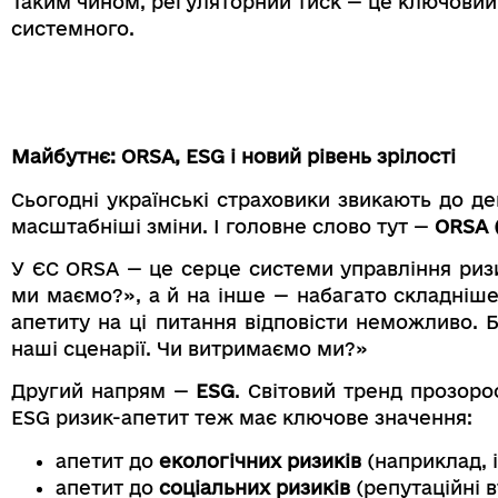
Таким чином, регуляторний тиск — це ключовий 
системного.
Майбутнє: ORSA, ESG і новий рівень зрілості
Сьогодні українські страховики звикають до д
масштабніші зміни. І головне слово тут —
ORSA 
У ЄС ORSA — це серце системи управління ризи
ми маємо?», а й на інше — набагато складніш
апетиту на ці питання відповісти неможливо. 
наші сценарії. Чи витримаємо ми?»
Другий напрям —
ESG
. Світовий тренд прозоро
ESG ризик-апетит теж має ключове значення:
апетит до
екологічних ризиків
(наприклад, і
апетит до
соціальних ризиків
(репутаційні 