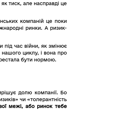
 як тиск, але насправді це
аїнських компаній це поки
жнародні ринки. А ризик-
 під час війни, як змінює
 нашого циклу, і вона про
ерестала бути нормою.
ирішує долю компанії. Бо
изиків» чи «толерантність
вої межі, або ринок тебе