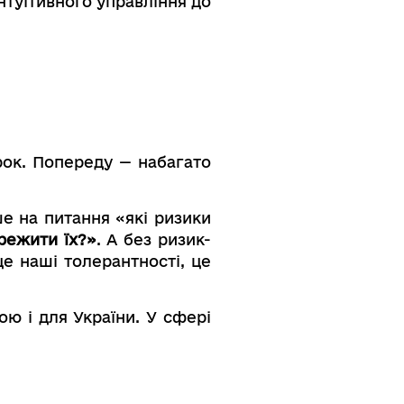
нтуїтивного управління до
рок. Попереду — набагато
е на питання «які ризики
ережити їх?»
. А без ризик-
це наші толерантності, це
ою і для України. У сфері