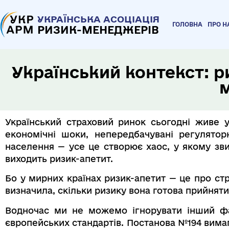
УКРАЇНСЬКА АСОЦІАЦІЯ
ГОЛОВНА
ПРО Н
РИЗИК-МЕНЕДЖЕРІВ
Український контекст: р
Український страховий ринок сьогодні живе у
економічні шоки, непередбачувані регуляторн
населення — усе це створює хаос, у якому зви
виходить ризик-апетит.
Бо у мирних країнах ризик-апетит — це про стра
визначила, скільки ризику вона готова прийняти 
Водночас ми не можемо ігнорувати інший фа
європейських стандартів. Постанова №194 вимаг