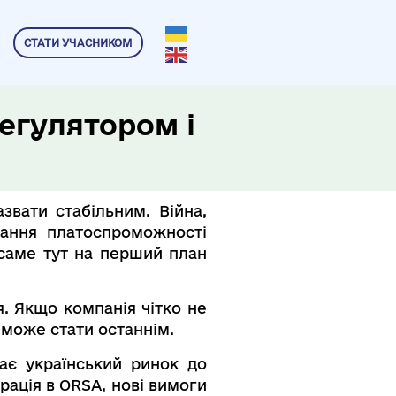
СТАТИ УЧАСНИКОМ
регулятором і
вати стабільним. Війна,
ивання платоспроможності
 саме тут на перший план
я. Якщо компанія чітко не
р може стати останнім.
ає український ринок до
рація в ORSA, нові вимоги