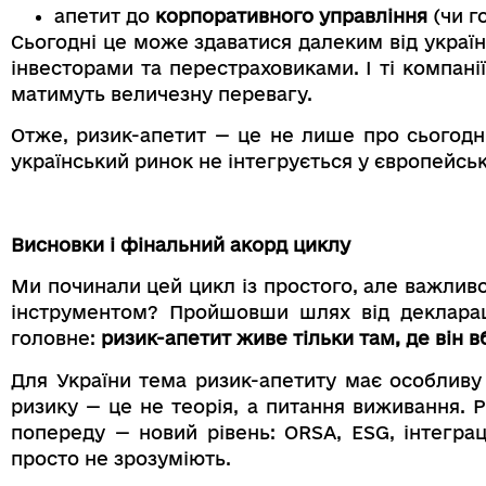
апетит до
корпоративного управління
(чи г
Сьогодні це може здаватися далеким від украї
інвесторами та перестраховиками. І ті компані
матимуть величезну перевагу.
Отже, ризик-апетит — це не лише про сьогод
український ринок не інтегрується у європейськи
Висновки і фінальний акорд циклу
Ми починали цей цикл із простого, але важлив
інструментом? Пройшовши шлях від декларацій
головне:
ризик-апетит живе тільки там, де він 
Для України тема ризик-апетиту має особливу 
ризику — це не теорія, а питання виживання. Р
попереду — новий рівень: ORSA, ESG, інтеграц
просто не зрозуміють.