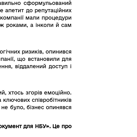
равильно сформульований
е апетит до репутаційних
 компанії мали процедури
дж роками, а інколи й сам
огічних ризиків, опинився
панії, що встановили для
ння, віддалений доступ і
й, хтось згорів емоційно.
а ключових співробітників
 не було, бізнес опинявся
окумент для НБУ». Це про