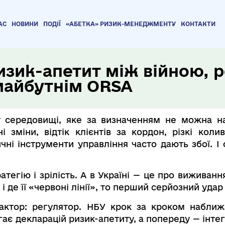
АС
НОВИНИ
ПОДІЇ
«АБЕТКА» РИЗИК-МЕНЕДЖМЕНТУ
КОНТАКТИ
изик-апетит між війною, 
майбутнім ORSA
 середовищі, яке за визначенням не можна наз
і зміни, відтік клієнтів за кордон, різкі кол
чні інструменти управління часто дають збої. І
тегію і зрілість. А в Україні — це про виживанн
і де її «червоні лінії», то перший серйозний уда
ктор: регулятор. НБУ крок за кроком наближ
ає декларацій ризик-апетиту, а попереду — інтег