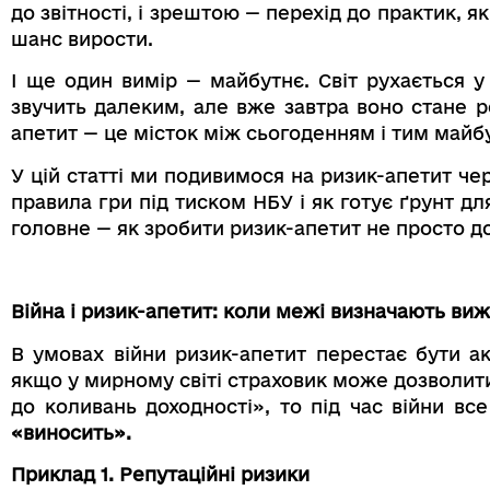
до звітності, і зрештою — перехід до практик, я
шанс вирости.
І ще один вимір — майбутнє. Світ рухається у 
звучить далеким, але вже завтра воно стане р
апетит — це місток між сьогоденням і тим майб
У цій статті ми подивимося на ризик-апетит чер
правила гри під тиском НБУ і як готує ґрунт д
головне — як зробити ризик-апетит не просто до
Війна і ризик-апетит: коли межі визначають ви
В умовах війни ризик-апетит перестає бути а
якщо у мирному світі страховик може дозволити 
до коливань доходності», то під час війни в
«виносить».
Приклад 1. Репутаційні ризики