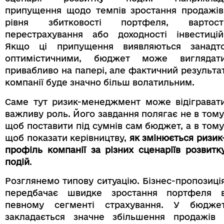
припущення щодо темпів зростання продажів
рівня збитковості портфеля, вартост
перестрахування або доходності інвестицій
Якщо ці припущення виявляються занадт
оптимістичними, бюджет може виглядат
привабливо на папері, але фактичний результа
компанії буде значно більш волатильним.
Саме тут ризик-менеджмент може відіграват
важливу роль. Його завдання полягає не в тому
щоб поставити під сумнів сам бюджет, а в тому
щоб показати керівництву,
як змінюється ризик
профіль компанії за різних сценаріїв розвитк
подій
.
Розглянемо типову ситуацію. Бізнес-пропозиці
передбачає швидке зростання портфеля 
певному сегменті страхування. У бюдже
закладається значне збільшення продажів 