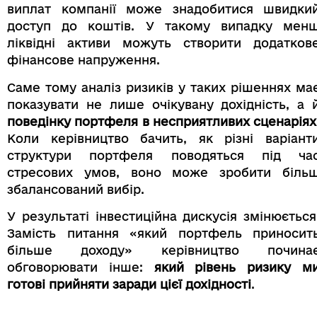
виплат компанії може знадобитися швидки
доступ до коштів. У такому випадку мен
ліквідні активи можуть створити додатков
фінансове напруження.
Саме тому аналіз ризиків у таких рішеннях ма
показувати не лише очікувану дохідність, а 
поведінку портфеля в несприятливих сценаріях
Коли керівництво бачить, як різні варіант
структури портфеля поводяться під ча
стресових умов, воно може зробити біль
збалансований вибір.
У результаті інвестиційна дискусія змінюється
Замість питання «який портфель приносит
більше доходу» керівництво почина
обговорювати інше:
який рівень ризику м
готові прийняти заради цієї дохідності
.