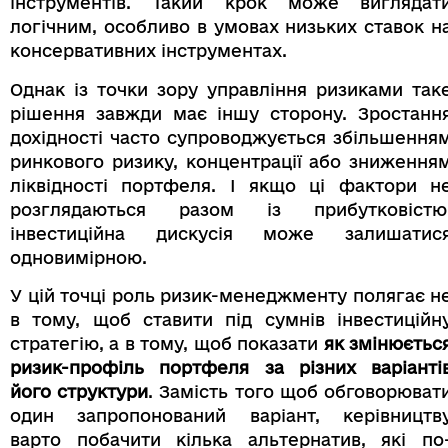
інструментів. Такий крок може виглядат
логічним, особливо в умовах низьких ставок н
консервативних інструментах.
Однак із точки зору управління ризиками так
рішення завжди має іншу сторону. Зростанн
дохідності часто супроводжується збільшення
ринкового ризику, концентрації або зниження
ліквідності портфеля. І якщо ці фактори н
розглядаються разом із прибутковістю
інвестиційна дискусія може залишатис
одновимірною.
У цій точці роль ризик-менеджменту полягає н
в тому, щоб ставити під сумнів інвестиційн
стратегію, а в тому, щоб показати
як змінюєтьс
ризик-профіль портфеля за різних варіанті
його структури
. Замість того щоб обговорюват
один запропонований варіант, керівництв
варто побачити кілька альтернатив, які по