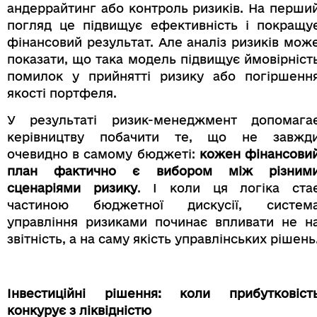
андеррайтинг або контроль ризиків. На перши
погляд це підвищує ефективність і покращу
фінансовий результат. Але аналіз ризиків мож
показати, що така модель підвищує ймовірніст
помилок у прийнятті ризику або погіршенн
якості портфеля.
У результаті ризик-менеджмент допомага
керівництву побачити те, що не завжд
очевидно в самому бюджеті:
кожен фінансови
план фактично є вибором між різним
сценаріями ризику
. І коли ця логіка ста
частиною бюджетної дискусії, систем
управління ризиками починає впливати не н
звітність, а на саму якість управлінських рішень
Інвестиційні рішення: коли прибутковіст
конкурує з ліквідністю