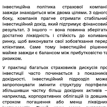
Інвестиційна політика страхової компані
завжди знаходиться між двома цілями. З одног
боку, компанія прагне отримати стабільни
інвестиційний дохід, який підтримує фінансови
результат. З іншого — вона повинна зберігат
достатню ліквідність і стійкість до коливан
ринку, щоб виконувати свої зобов’язання пере
клієнтами. Саме тому інвестиційні рішенн
майже завжди є балансом між прибутковістю т
ризиком.
У практиці багатьох страховиків дискусія пр
інвестиції часто починається з показникі
дохідності. Інвестиційний підрозділ мож
запропонувати змінити структуру портфеля
збільшивши частку більш дохідних активів 
наприклад, корпоративних облігацій із довши
строком погашення або менш ліквідни