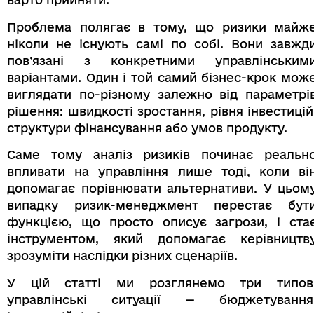
Проблема полягає в тому, що ризики майж
ніколи не існують самі по собі. Вони завжд
пов’язані з конкретними управлінським
варіантами. Один і той самий бізнес-крок мож
виглядати по-різному залежно від параметрі
рішення: швидкості зростання, рівня інвестицій
структури фінансування або умов продукту.
Саме тому аналіз ризиків починає реальн
впливати на управління лише тоді, коли ві
допомагає порівнювати альтернативи. У цьом
випадку ризик-менеджмент перестає бут
функцією, що просто описує загрози, і ста
інструментом, який допомагає керівництв
зрозуміти наслідки різних сценаріїв.
У цій статті ми розглянемо три типов
управлінські ситуації — бюджетування