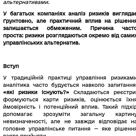
альтернативами.
У багатьох компаніях аналіз ризиків вигляда
ґрунтовно, але практичний вплив на рішенн
залишається обмеженим. Причина част
проста: ризики розглядаються окремо від сами
управлінських альтернатив.
Вступ
У традиційній практиці управління ризикам
аналітика часто будується навколо запитання
«які ризики існують?»
Складаються реєстри
формуються карти ризиків, оцінюється їхн
ймовірність і потенційний вплив. Такий підхі
допомагає зрозуміти загальну картин
невизначеності, але не завжди відповідає н
головне управлінське питання — яке рішенн
варто прийняти.