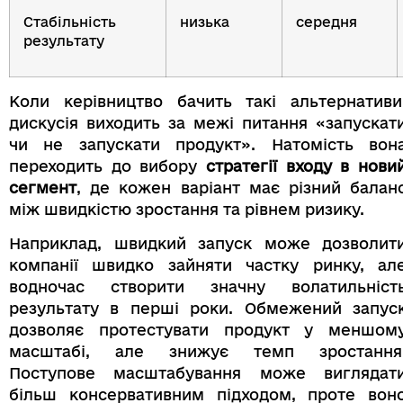
Стабільність
низька
середня
результату
Коли керівництво бачить такі альтернативи
дискусія виходить за межі питання «запускат
чи не запускати продукт». Натомість вон
переходить до вибору
стратегії входу в нови
сегмент
, де кожен варіант має різний балан
між швидкістю зростання та рівнем ризику.
Наприклад, швидкий запуск може дозволит
компанії швидко зайняти частку ринку, ал
водночас створити значну волатильніст
результату в перші роки. Обмежений запус
дозволяє протестувати продукт у меншом
масштабі, але знижує темп зростання
Поступове масштабування може виглядат
більш консервативним підходом, проте вон