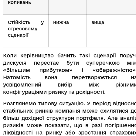
коливань
Стійкість у
нижча
вища
стресовому
сценарії
Коли керівництво бачить такі сценарії поруч
дискусія перестає бути суперечкою мі
«більшим прибутком» і «обережністю»
Натомість вона перетворюється н
усвідомлений вибір між різним
конфігураціями ризику та дохідності.
Розглянемо типову ситуацію. У період відносн
стабільних ринків компанія може схилятися д
більш дохідної структури портфеля. Але аналі
ризиків може показати, що в разі погіршенн
ліквідності на ринку або зростання страхови