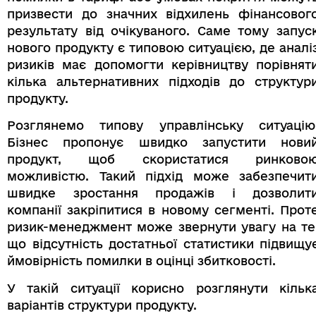
призвести до значних відхилень фінансовог
результату від очікуваного. Саме тому запус
нового продукту є типовою ситуацією, де аналі
ризиків має допомогти керівництву порівнят
кілька альтернативних підходів до структур
продукту.
Розглянемо типову управлінську ситуацію
Бізнес пропонує швидко запустити нови
продукт, щоб скористатися ринково
можливістю. Такий підхід може забезпечит
швидке зростання продажів і дозволит
компанії закріпитися в новому сегменті. Прот
ризик-менеджмент може звернути увагу на те
що відсутність достатньої статистики підвищу
ймовірність помилки в оцінці збитковості.
У такій ситуації корисно розглянути кільк
варіантів структури продукту.