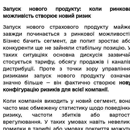
Запуск нового продукту: коли ринков
можливість створює новий ризик
Запуск нового страхового продукту майж
завжди починається з ринкової можливості
Бізнес бачить сегмент, де попит зростає аб
конкуренти ще не зайняли стабільну позицію. 
таких ситуаціях основна дискусія зазвича
стосується тарифу, обсягу продажів і каналі
дистрибуції. Проте з точки зору управлінн
ризиками запуск нового продукту означа
значно більше — він фактично створює
нов
конфігурацію ризиків для всієї компанії
.
Коли компанія виходить у новий сегмент, вон
часто має обмежену статистику щодо поведінк
ризику, частоти збитків або вартост
врегулювання. У таких умовах навіть невелик
помилки в тарифі або умовах покриття можут