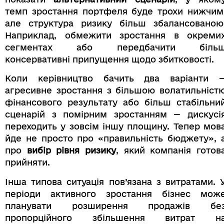
темп зростання портфеля буде трохи нижчим
але структура ризику більш збалансованою
Наприклад, обмежити зростання в окреми
сегментах або передбачити біль
консервативні припущення щодо збитковості.
Коли керівництво бачить два варіанти 
агресивне зростання з більшою волатильніст
фінансового результату або більш стабільни
сценарій з помірним зростанням — дискусі
переходить у зовсім іншу площину. Тепер мов
йде не просто про «правильність бюджету», 
про
вибір рівня ризику
, який компанія готов
прийняти.
Інша типова ситуація пов’язана з витратами. 
періоди активного зростання бізнес мож
планувати розширення продажів бе
пропорційного збільшення витрат н