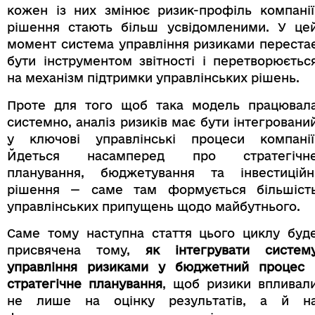
кожен із них змінює ризик-профіль компанії
рішення стають більш усвідомленими. У це
момент система управління ризиками переста
бути інструментом звітності і перетворюєтьс
на механізм підтримки управлінських рішень.
Проте для того щоб така модель працювал
системно, аналіз ризиків має бути інтегровани
у ключові управлінські процеси компанії
Йдеться насамперед про стратегічн
планування, бюджетування та інвестиційн
рішення — саме там формується більшіст
управлінських припущень щодо майбутнього.
Саме тому наступна стаття цього циклу буд
присвячена тому,
як інтегрувати систем
управління ризиками у бюджетний процес 
стратегічне планування
, щоб ризики впливал
не лише на оцінку результатів, а й н