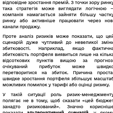
відповідне зростання премій. З точки зору ринк
така стратегія може виглядати логічною 
компанія намагається зайняти більшу частк
ринку або активніше працювати через нов
канали продажу.
Проте аналіз ризиків може показати, що це
сценарій дуже чутливий до невеликої змін
збитковості. Наприклад, якщо фактичн
збитковість портфеля виявиться лише на кільк
відсоткових пунктів вищою за прогноз
очікуваний прибуток може швидк
перетворитися на збиток. Причина проста
швидке зростання портфеля збільшує масшта
можливих помилок у тарифі або оцінці ризику.
У такій ситуації роль ризик-менеджмент
полягає не в тому, щоб сказати «цей бюдже
занадто ризикований». Значно корисніш
показати
альтернативний сценарій
, у яком