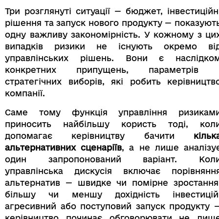
Три розглянуті ситуації — бюджет, інвестиційн
рішення та запуск нового продукту — показуют
одну важливу закономірність. У кожному з ци
випадків ризики не існують окремо ві
управлінських рішень. Вони є наслідко
конкретних припущень, параметрів 
стратегічних виборів, які робить керівництв
компанії.
Саме тому функція управління ризикам
приносить найбільшу користь тоді, кол
допомагає керівництву бачити
кільк
альтернативних сценаріїв
, а не лише аналізу
один запропонований варіант. Кол
управлінська дискусія включає порівнянн
альтернатив — швидке чи помірне зростання
більшу чи меншу дохідність інвестицій
агресивний або поступовий запуск продукту 
керівництво починає обговорювати не лиш