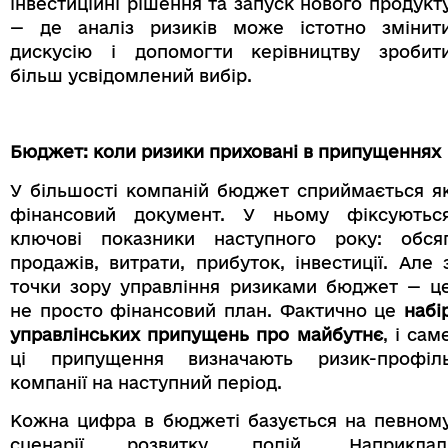
інвестиційні рішення та запуск нового продукт
— де аналіз ризиків може істотно змінит
дискусію і допомогти керівництву зробит
більш усвідомлений вибір.
Бюджет: коли ризики приховані в припущеннях
У більшості компаній бюджет сприймається я
фінансовий документ. У ньому фіксуютьс
ключові показники наступного року: обся
продажів, витрати, прибуток, інвестиції. Але 
точки зору управління ризиками бюджет — ц
не просто фінансовий план. Фактично це
набі
управлінських припущень про майбутнє
, і сам
ці припущення визначають ризик-профіл
компанії на наступний період.
Кожна цифра в бюджеті базується на певном
сценарії розвитку подій. Наприклад