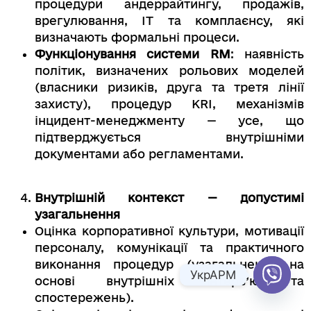
процедури андеррайтингу, продажів,
врегулювання, ІТ та комплаєнсу, які
визначають формальні процеси.
Функціонування системи RM
: наявність
політик, визначених рольових моделей
(власники ризиків, друга та третя лінії
захисту), процедур KRI, механізмів
інцидент-менеджменту — усе, що
підтверджується внутрішніми
документами або регламентами.
Внутрішній контекст — допустимі
узагальнення
Оцінка корпоративної культури, мотивації
персоналу, комунікації та практичного
виконання процедур (узагальнення на
УкрАРМ
основі внутрішніх інтерв’ю та
спостережень).