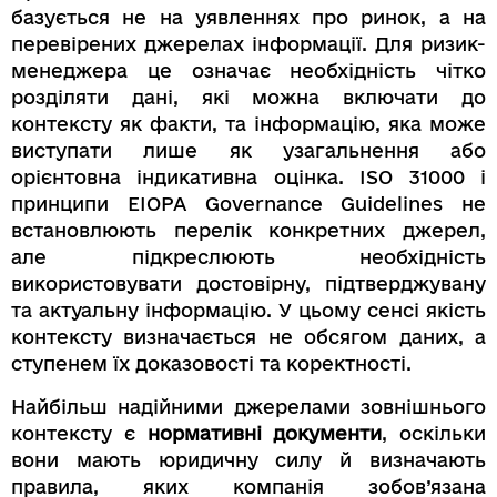
базується не на уявленнях про ринок, а на
перевірених джерелах інформації. Для ризик-
менеджера це означає необхідність чітко
розділяти дані, які можна включати до
контексту як факти, та інформацію, яка може
виступати лише як узагальнення або
орієнтовна індикативна оцінка. ISO 31000 і
принципи EIOPA Governance Guidelines не
встановлюють перелік конкретних джерел,
але підкреслюють необхідність
використовувати достовірну, підтверджувану
та актуальну інформацію. У цьому сенсі якість
контексту визначається не обсягом даних, а
ступенем їх доказовості та коректності.
Найбільш надійними джерелами зовнішнього
контексту є
нормативні документи
, оскільки
вони мають юридичну силу й визначають
правила, яких компанія зобов’язана