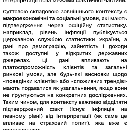
інтерпретації поза межами фактичної частини.
Суттєвою складовою зовнішнього контексту є
макроекономічні та соціальні умови
, які мають
підтвердження через офіційну статистику.
Наприклад, рівень інфляції публікується
Державною службою статистики України, а
дані про демографію, зайнятість і доходи
також доступні у відкритих державних
джерелах. Ці дані впливають на
платоспроможність клієнтів та загальні
ринкові умови, але будь-які висновки щодо
«поведінки клієнтів» або «споживчих трендів»
мають подаватися як узагальнення, якщо вони
не ґрунтуються на конкретних дослідженнях.
Таким чином, для контексту важливо відділяти
підтверджений факт (існує інфляція на
певному рівні) від інтерпретації (як саме це
впливає на страховий попит), яка вже є
припущенням.