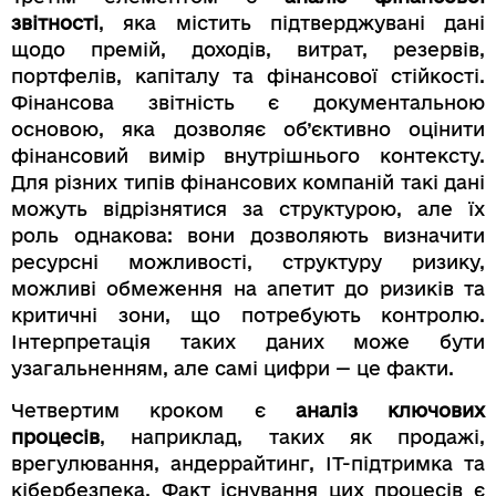
звітності
, яка містить підтверджувані дані
щодо премій, доходів, витрат, резервів,
портфелів, капіталу та фінансової стійкості.
Фінансова звітність є документальною
основою, яка дозволяє об’єктивно оцінити
фінансовий вимір внутрішнього контексту.
Для різних типів фінансових компаній такі дані
можуть відрізнятися за структурою, але їх
роль однакова: вони дозволяють визначити
ресурсні можливості, структуру ризику,
можливі обмеження на апетит до ризиків та
критичні зони, що потребують контролю.
Інтерпретація таких даних може бути
узагальненням, але самі цифри — це факти.
Четвертим кроком є
аналіз ключових
процесів
, наприклад, таких як продажі,
врегулювання, андеррайтинг, ІТ-підтримка та
кібербезпека. Факт існування цих процесів є