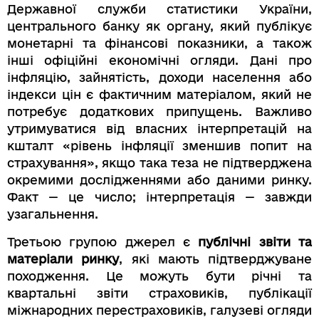
Державної служби статистики України,
центрального банку як органу, який публікує
монетарні та фінансові показники, а також
інші офіційні економічні огляди. Дані про
інфляцію, зайнятість, доходи населення або
індекси цін є фактичним матеріалом, який не
потребує додаткових припущень. Важливо
утримуватися від власних інтерпретацій на
кшталт «рівень інфляції зменшив попит на
страхування», якщо така теза не підтверджена
окремими дослідженнями або даними ринку.
Факт — це число; інтерпретація — завжди
узагальнення.
Третьою групою джерел є
публічні звіти та
матеріали ринку
, які мають підтверджуване
походження. Це можуть бути річні та
квартальні звіти страховиків, публікації
міжнародних перестраховиків, галузеві огляди