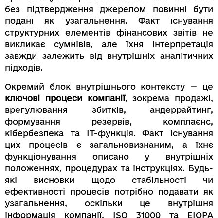
без підтвердження джерелом повинні бути
подані як узагальнення. Факт існування
структурних елементів фінансових звітів не
викликає сумнівів, але їхня інтерпретація
завжди залежить від внутрішніх аналітичних
підходів.
Окремий блок внутрішнього контексту — це
ключові процеси компанії
, зокрема продажі,
врегулювання збитків, андеррайтинг,
формування резервів, комплаєнс,
кібербезпека та ІТ-функція. Факт існування
цих процесів є загальновизнаним, а їхнє
функціонування описано у внутрішніх
положеннях, процедурах та інструкціях. Будь-
які висновки щодо стабільності чи
ефективності процесів потрібно подавати як
узагальнення, оскільки це внутрішня
інформація компанії. ISO 31000 та EIOPA