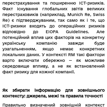
перестрахування та поширенню ICT-ризиків.
Факт існування глобальних звітів великих
перестраховиків (наприклад, Munich Re, Swiss
Re) є підтверджуваним, так само як і те, що
ICT-ризики входять до операційних ризиків
відповідно до EIOPA Guidelines. Але
потенційний вплив цих факторів на конкретну
українську компанію завжди буде
узагальненням, якщо немає конкретних
локальних даних. У контексті RM такі фактори
варто включати обережно — як можливе
середовище впливу, а не як встановлений
факт ризику для кожної компанії.
Як збирати інформацію для зовнішнього
контексту: джерела, межі та правила точності
Правильно визначений зовнішній контекст