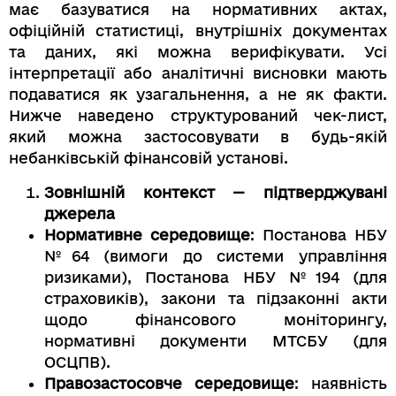
має базуватися на нормативних актах,
офіційній статистиці, внутрішніх документах
та даних, які можна верифікувати. Усі
інтерпретації або аналітичні висновки мають
подаватися як узагальнення, а не як факти.
Нижче наведено структурований чек-лист,
який можна застосовувати в будь-якій
небанківській фінансовій установі.
Зовнішній контекст — підтверджувані
джерела
Нормативне середовище
: Постанова НБУ
№64 (вимоги до системи управління
ризиками), Постанова НБУ №194 (для
страховиків), закони та підзаконні акти
щодо фінансового моніторингу,
нормативні документи МТСБУ (для
ОСЦПВ).
Правозастосовче середовище
: наявність