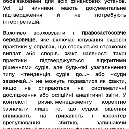
обов’язковими для всіх фінансових установ.
Усі ці чинники мають документальне
підтвердження й не потребують
інтерпретацій.
Важливо враховувати і
правозастосовче
середовище
, яке включає існування судової
практики у справах, що стосуються страхових
виплат або спорів. Факт наявності такої
практики підтверджується відкритими
рішеннями судів, але будь-які узагальнення
типу «тенденція судів до…» або «суди
зазвичай…» не можуть подаватися як факти,
якщо не спираються на систематичні
дослідження або офіційні аналітичні звіти. У
контексті ризик-менеджменту коректно
зазначати лише те, що судові рішення
впливають на тривалість і характер
врегулювання збитків, залишаючи