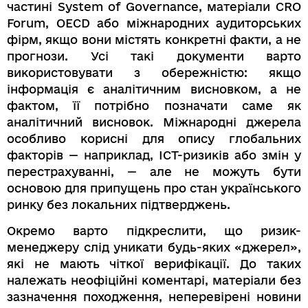
частині System of Governance, матеріали CRO
Forum, OECD або міжнародних аудиторських
фірм, якщо вони містять конкретні факти, а не
прогнози. Усі такі документи варто
використовувати з обережністю: якщо
інформація є аналітичним висновком, а не
фактом, її потрібно позначати саме як
аналітичний висновок. Міжнародні джерела
особливо корисні для опису глобальних
факторів — наприклад, ICT-ризиків або змін у
перестрахуванні, — але не можуть бути
основою для припущень про стан українського
ринку без локальних підтверджень.
Окремо варто підкреслити, що ризик-
менеджеру слід уникати будь-яких «джерел»,
які не мають чіткої верифікації. До таких
належать неофіційні коментарі, матеріали без
зазначення походження, неперевірені новини