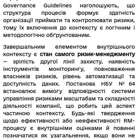
Governance Guidelines наголошують, що
структура процесів формує здатність
організації приймати та контролювати ризики,
тому їх включення до контексту є логічним і
методологічно обґрунтованим.
Завершальним елементом внутрішнього
контексту є
стан самого ризик-менеджменту
— зрілість другої лінії захисту, наявність
інструментів моніторингу, повноваження
власників ризиків, рівень автоматизації та
доступність даних. Постанова НБУ №64
встановлює вимогу відповідності системи
управління ризиками масштабам та складності
діяльності компанії, що робить цей аспект
частиною контексту. Будь-які твердження
щодо ефективності або неефективності RM-
процесу є внутрішніми оцінками й повинні
позначатися як узагальнення, якщо вони не