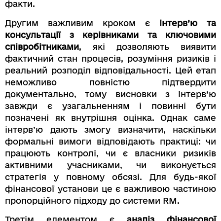
факти.
Другим важливим кроком є
інтерв’ю та
консультації з керівниками та ключовими
співробітниками
, які дозволяють виявити
фактичний стан процесів, розуміння ризиків і
реальний розподіл відповідальності. Цей етап
неможливо повністю підтвердити
документально, тому висновки з інтерв’ю
завжди є узагальненням і повинні бути
позначені як внутрішня оцінка. Однак саме
інтерв’ю дають змогу визначити, наскільки
формальні вимоги відповідають практиці: чи
працюють контролі, чи є власники ризиків
активними учасниками, чи виконується
стратегія у повному обсязі. Для будь-якої
фінансової установи це є важливою частиною
пропорційного підходу до системи RM.
Третім елементом є
аналіз фінансової