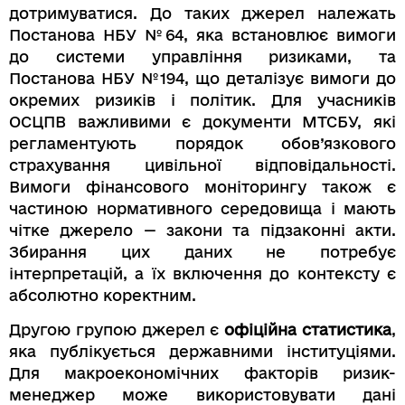
дотримуватися. До таких джерел належать
Постанова НБУ №64, яка встановлює вимоги
до системи управління ризиками, та
Постанова НБУ №194, що деталізує вимоги до
окремих ризиків і політик. Для учасників
ОСЦПВ важливими є документи МТСБУ, які
регламентують порядок обов’язкового
страхування цивільної відповідальності.
Вимоги фінансового моніторингу також є
частиною нормативного середовища і мають
чітке джерело — закони та підзаконні акти.
Збирання цих даних не потребує
інтерпретацій, а їх включення до контексту є
абсолютно коректним.
Другою групою джерел є
офіційна статистика
,
яка публікується державними інституціями.
Для макроекономічних факторів ризик-
менеджер може використовувати дані