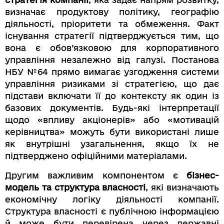
визначає продуктову політику, географію
діяльності, пріоритети та обмеження. Факт
існування стратегії підтверджується тим, що
вона є обов’язковою для корпоративного
управління незалежно від галузі. Постанова
НБУ №64 прямо вимагає узгодження системи
управління ризиками зі стратегією, що дає
підстави включати її до контексту як один із
базових документів. Будь-які інтерпретації
щодо «впливу акціонерів» або «мотивацій
керівництва» можуть бути використані лише
як внутрішні узагальнення, якщо їх не
підтверджено офіційними матеріалами.
Другим важливим компонентом є
бізнес-
модель та структура власності
, які визначають
економічну логіку діяльності компанії.
Структура власності є публічною інформацією
й може бути перевірена через державні