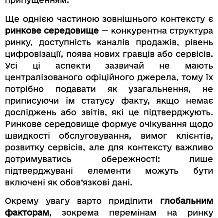
Ще однією частиною зовнішнього контексту є
ринкове середовище
— конкурентна структура
ринку, доступність каналів продажів, рівень
цифровізації, поява нових гравців або сервісів.
Усі ці аспекти зазвичай не мають
централізованого офіційного джерела, тому їх
потрібно подавати як узагальнення, не
приписуючи їм статусу факту, якщо немає
досліджень або звітів, які це підтверджують.
Ринкове середовище формує очікування щодо
швидкості обслуговування, вимог клієнтів,
розвит­ку сервісів, але для контексту важливо
дотримуватись обережності: лише
підтверджувані елементи можуть бути
включені як обов’язкові дані.
Окрему увагу варто приділити
глобальним
факторам
, зокрема перемінам на ринку