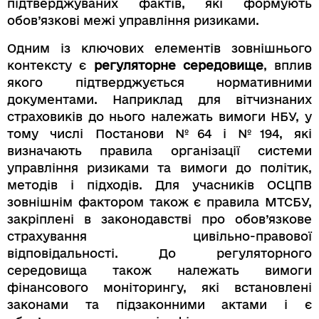
підтверджуваних фактів, які формують
обов’язкові межі управління ризиками.
Одним із ключових елементів зовнішнього
контексту є
регуляторне середовище
, вплив
якого підтверджується нормативними
документами. Наприклад для вітчизнаних
страховиків до нього належать вимоги НБУ, у
тому числі Постанови №64 і №194, які
визначають правила організації системи
управління ризиками та вимоги до політик,
методів і підходів. Для учасників ОСЦПВ
зовнішнім фактором також є правила МТСБУ,
закріплені в законодавстві про обов’язкове
страхування цивільно-правової
відповідальності. До регуляторного
середовища також належать вимоги
фінансового моніторингу, які встановлені
законами та підзаконними актами і є