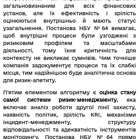
загальновизнаним для всіх фінансових
установ, але їх ефективність і зрілість
оцінюються внутрішньо й мають статус
узагальнення. Постанова НБУ №64 вимагає,
щоб внутрішні процеси були узгоджені з
ризиковим профілем та масштабами
діяльності, тому їхня критичність для
контексту не викликає сумнівів. Чим точніше
компанія задокументує процеси та їх слабкі
місця, тим надійнішою буде аналітична основа
для ризик-апетиту.
П’ятим елементом алгоритму є
оцінка стану
самої системи ризик-менеджменту
, яка
включає аналіз роботи другої лінії захисту,
наявність політик, зрілість KRI, механізми
інцидент-менеджменту, структуру
відповідальності та адекватність інструментів
моніторингу. Постанова НБУ №64 прямо