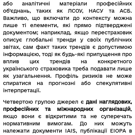
або аналітичні матеріали професійних
об’єднань, таких як ЛСОУ, НАСУ та АСБ.
Важливо, що включати до контексту можна
лише ті елементи, які прямо підтверджені
документом; наприклад, якщо перестраховик
описує глобальні тренди у своїх публічних
звітах, сам факт таких трендів є допустимою
інформацією, тоді як будь-які припущення про
вплив цих трендів на конкретного
українського страховика треба подавати лише
як узагальнення. Профіль ризиків не може
спиратися на прогнозні або спекулятивні
інтерпретації.
Четвертою групою джерел є
дані наглядових,
професійних та міжнародних організацій
,
якщо вони є відкритими та не суперечать
нормативним вимогам. До них можуть
належати документи IAIS, публікації EIOPA в