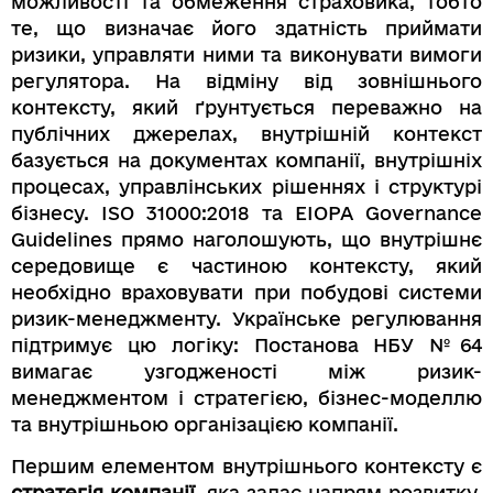
можливості та обмеження страховика, тобто
те, що визначає його здатність приймати
ризики, управляти ними та виконувати вимоги
регулятора. На відміну від зовнішнього
контексту, який ґрунтується переважно на
публічних джерелах, внутрішній контекст
базується на документах компанії, внутрішніх
процесах, управлінських рішеннях і структурі
бізнесу. ISO 31000:2018 та EIOPA Governance
Guidelines прямо наголошують, що внутрішнє
середовище є частиною контексту, який
необхідно враховувати при побудові системи
ризик-менеджменту. Українське регулювання
підтримує цю логіку: Постанова НБУ №64
вимагає узгодженості між ризик-
менеджментом і стратегією, бізнес-моделлю
та внутрішньою організацією компанії.
Першим елементом внутрішнього контексту є
стратегія компанії
, яка задає напрям розвитку,