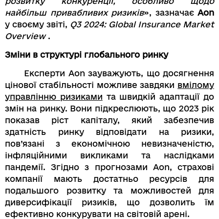
розвитку конкуренції, особливо щодо
найбільш привабливих ризиків
», зазначає
Aon
у своєму звіті,
Q3 2024: Global Insurance Market
Overview
.
Зміни в структурі глобального ринку
Експерти Aon зауважують, що досягнення
цінової стабільності можливе завдяки
вмілому
управлінню ризиками
та швидкій адаптації до
змін на ринку. Вони підкреслюють, що 2023 рік
показав ріст капіталу, який забезпечив
здатність ринку відповідати на ризики,
пов’язані з економічною невизначеністю,
інфляційними викликами та наслідками
пандемії. Згідно з прогнозами Aon, страхові
компанії мають достатньо ресурсів для
подальшого розвитку та можливостей для
диверсифікації ризиків, що дозволить їм
ефективно конкурувати на світовій арені.