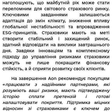
наголошують, що майбутній рік може стати
переломним для світового страхового ринку.
Ключовими завданнями залишаються
адаптація до змін клімату, зниження впливу
глобальної нестабільності та впровадження
ESG-принципів. Страховики мають на меті
створити стабільний і захищений ринок,
здатний відповідати на виклики завтрашнього
дня. Завдяки інноваціям та комплексному
підходу до управління ризиками страховики
можуть не лише покращити фінансову
стійкість, а й сприяти розвитку своїх клієнтів.
На завершення Aon рекомендує покупцям
«
працювати з надійними партнерами, які
розуміють ваші ризики, мають підтверджену
історію сплати претензій і готові
налаштовувати покриття. Підтримка міцних
відносин зі страховиками є ключем до