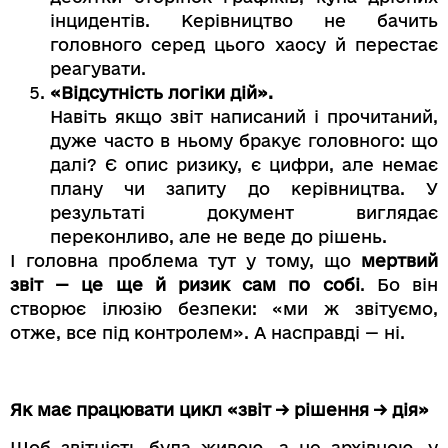
інцидентів. Керівництво не бачить
головного серед цього хаосу й перестає
реагувати.
«Відсутність логіки дій».
Навіть якщо звіт написаний і прочитаний,
дуже часто в ньому бракує головного: що
далі? Є опис ризику, є цифри, але немає
плану чи запиту до керівництва. У
результаті документ виглядає
переконливо, але не веде до рішень.
І головна проблема тут у тому, що
мертвий
звіт — це ще й ризик сам по собі
. Бо він
створює ілюзію безпеки: «ми ж звітуємо,
отже, все під контролем». А насправді — ні.
Як має працювати цикл «звіт → рішення → дія»
Щоб звітність була живою, а не архівною, у