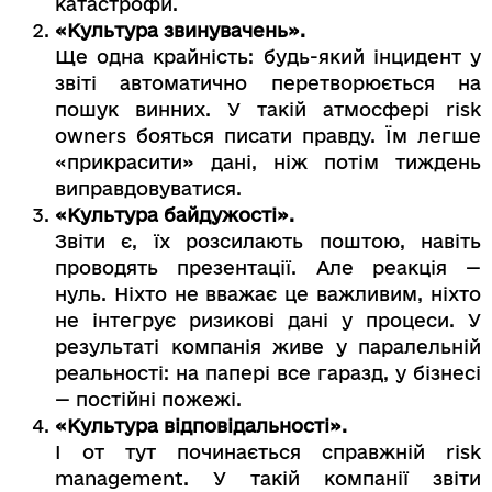
катастрофи.
«Культура звинувачень».
Ще одна крайність: будь-який інцидент у
звіті автоматично перетворюється на
пошук винних. У такій атмосфері risk
owners бояться писати правду. Їм легше
«прикрасити» дані, ніж потім тиждень
виправдовуватися.
«Культура байдужості».
Звіти є, їх розсилають поштою, навіть
проводять презентації. Але реакція —
нуль. Ніхто не вважає це важливим, ніхто
не інтегрує ризикові дані у процеси. У
результаті компанія живе у паралельній
реальності: на папері все гаразд, у бізнесі
— постійні пожежі.
«Культура відповідальності».
І от тут починається справжній risk
management. У такій компанії звіти