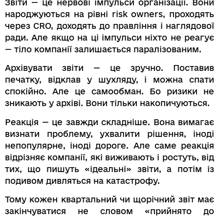
Звіти — це нервові імпульси організації. Вони
народжуються на рівні risk owners, проходять
через CRO, доходять до правління і наглядової
ради. Але якщо на ці імпульси ніхто не реагує
— тіло компанії залишається паралізованим.
Архівувати звіти — це зручно. Поставив
печатку, відклав у шухляду, і можна спати
спокійно. Але це самообман. Бо ризики не
зникають у архіві. Вони тільки накопичуються.
Реакція — це завжди складніше. Вона вимагає
визнати проблему, ухвалити рішення, іноді
непопулярне, іноді дороге. Але саме реакція
відрізняє компанії, які виживають і ростуть, від
тих, що пишуть «ідеальні» звіти, а потім із
подивом дивляться на катастрофу.
Тому кожен квартальний чи щорічний звіт має
закінчуватися не словом «прийнято до