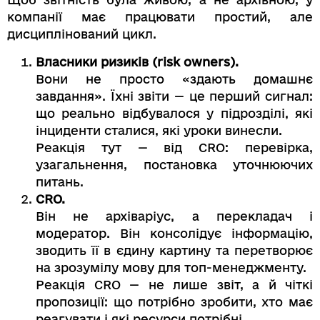
компанії має працювати простий, але
дисциплінований цикл.
Власники ризиків (risk owners).
Вони не просто «здають домашнє
завдання». Їхні звіти — це перший сигнал:
що реально відбувалося у підрозділі, які
інциденти сталися, які уроки винесли.
Реакція тут — від CRO: перевірка,
узагальнення, постановка уточнюючих
питань.
CRO.
Він не архіваріус, а перекладач і
модератор. Він консолідує інформацію,
зводить її в єдину картину та перетворює
на зрозумілу мову для топ-менеджменту.
Реакція CRO — не лише звіт, а й чіткі
пропозиції: що потрібно зробити, хто має
реагувати і які ресурси потрібні.