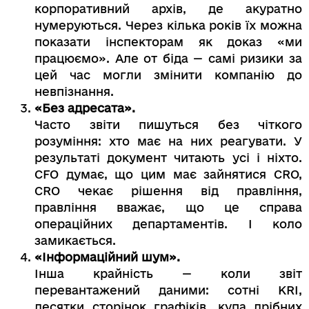
корпоративний архів, де акуратно
нумеруються. Через кілька років їх можна
показати інспекторам як доказ «ми
працюємо». Але от біда — самі ризики за
цей час могли змінити компанію до
невпізнання.
«Без адресата».
Часто звіти пишуться без чіткого
розуміння: хто має на них реагувати. У
результаті документ читають усі і ніхто.
CFO думає, що цим має зайнятися CRO,
CRO чекає рішення від правління,
правління вважає, що це справа
операційних департаментів. І коло
замикається.
«Інформаційний шум».
Інша крайність — коли звіт
перевантажений даними: сотні KRI,
десятки сторінок графіків, купа дрібних